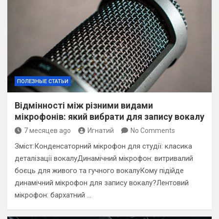
ПОЛЕЗНЫЕ СТАТЬИ
Відмінності між різними видами
мікрофонів: який вибрати для запису вокалу
7 месяцев ago
Игнатий
No Comments
Зміст:Конденсаторний мікрофон для студії: класика
деталізації вокалуДинамічний мікрофон: витривалий
боєць для живого та гучного вокалуКому підійде
динамічний мікрофон для запису вокалу?Лентовий
мікрофон: бархатний …