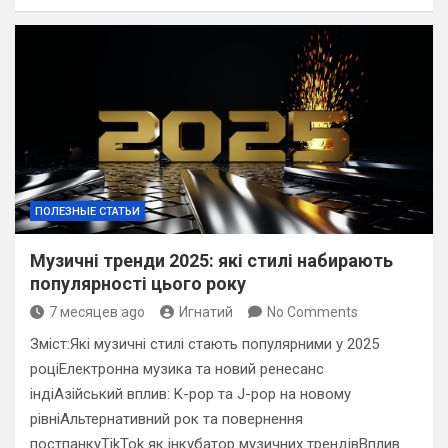
ПОЛЕЗНЫЕ СТАТЬИ
Музичні тренди 2025: які стилі набирають
популярності цього року
7 месяцев ago
Игнатий
No Comments
Зміст:Які музичні стилі стають популярними у 2025
роціЕлектронна музика та новий ренесанс
індіАзійський вплив: K-pop та J-pop на новому
рівніАльтернативний рок та повернення
постпанкуTikTok як інкубатор музичних трендівВплив …