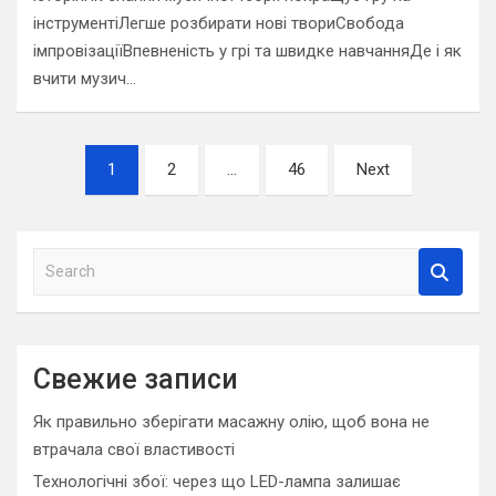
інструментіЛегше розбирати нові твориСвобода
імпровізаціїВпевненість у грі та швидке навчанняДе і як
вчити музич…
Навигация
1
2
…
46
Next
по
записям
S
e
a
r
c
Свежие записи
h
Як правильно зберігати масажну олію, щоб вона не
втрачала свої властивості
Технологічні збої: через що LED-лампа залишає