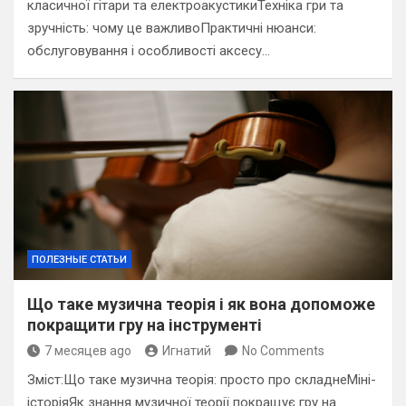
класичної гітари та електроакустикиТехніка гри та
зручність: чому це важливоПрактичні нюанси:
обслуговування і особливості аксесу…
ПОЛЕЗНЫЕ СТАТЬИ
Що таке музична теорія і як вона допоможе
покращити гру на інструменті
7 месяцев ago
Игнатий
No Comments
Зміст:Що таке музична теорія: просто про складнеМіні-
історіяЯк знання музичної теорії покращує гру на