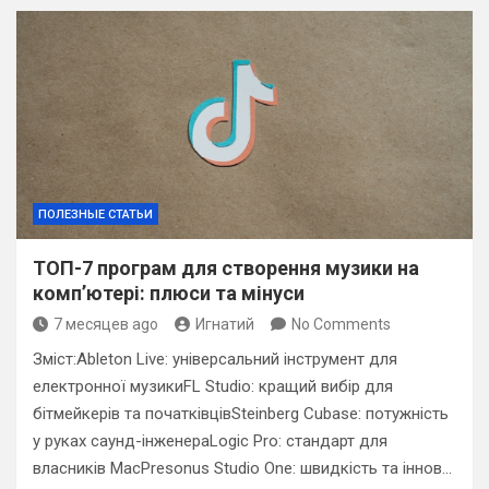
ПОЛЕЗНЫЕ СТАТЬИ
ТОП-7 програм для створення музики на
комп’ютері: плюси та мінуси
7 месяцев ago
Игнатий
No Comments
Зміст:Ableton Live: універсальний інструмент для
електронної музикиFL Studio: кращий вибір для
бітмейкерів та початківцівSteinberg Cubase: потужність
у руках саунд-інженераLogic Pro: стандарт для
власників MacPresonus Studio One: швидкість та іннов…