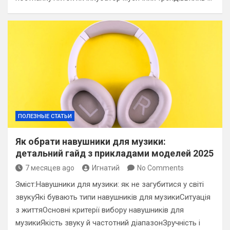
ПОЛЕЗНЫЕ СТАТЬИ
Як обрати навушники для музики:
детальний гайд з прикладами моделей 2025
7 месяцев ago
Игнатий
No Comments
Зміст:Навушники для музики: як не загубитися у світі
звукуЯкі бувають типи навушників для музикиСитуація
з життяОсновні критерії вибору навушників для
музикиЯкість звуку й частотний діапазонЗручність і