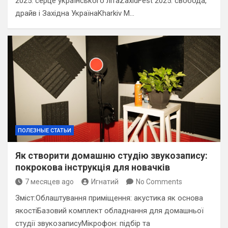
2025: серце українського літаZaxidFest 2025: свобода,
драйв і Західна УкраїнаKharkiv M…
ПОЛЕЗНЫЕ СТАТЬИ
Як створити домашню студію звукозапису:
покрокова інструкція для новачків
7 месяцев ago
Игнатий
No Comments
Зміст:Облаштування приміщення: акустика як основа
якостіБазовий комплект обладнання для домашньої
студії звукозаписуМікрофон: підбір та