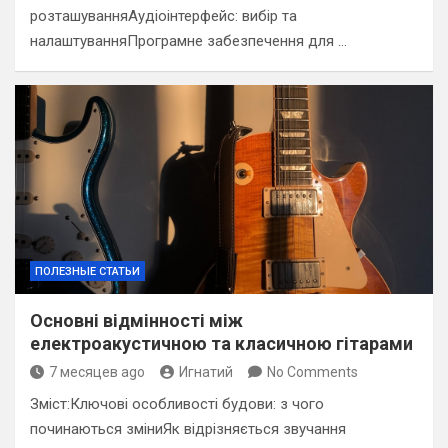
розташуванняАудіоінтерфейс: вибір та
налаштуванняПрограмне забезпечення для …
ПОЛЕЗНЫЕ СТАТЬИ
Основні відмінності між
електроакустичною та класичною гітарами
7 месяцев ago
Игнатий
No Comments
Зміст:Ключові особливості будови: з чого
починаються зміниЯк відрізняється звучання