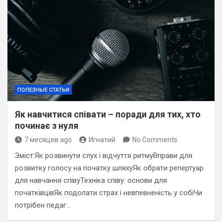
ПОЛЕЗНЫЕ СТАТЬИ
Як навчитися співати – поради для тих, хто
починає з нуля
7 месяцев ago
Игнатий
No Comments
Зміст:Як розвинути слух і відчуття ритмуВправи для
розвитку голосу на початку шляхуЯк обрати репертуар
для навчання співуТехніка співу: основи для
початківцівЯк подолати страх і невпевненість у собіЧи
потрібен педаг…