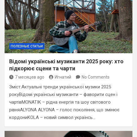
ПОЛЕЗНЫЕ СТАТЬИ
Відомі українські музиканти 2025 року: хто
підкорює сцени та чарти
7 месяцев ago
Игнатий
No Comments
Зміст:Актуальні тренди української музики 2025
рокуВідомі українські музиканти – фаворити сцен і
чартівMONATIK – рідна енергія та шоу світового
рівняALYONA ALYONA – голос покоління, що змінює
кордониKOLA – новий символ українсь…