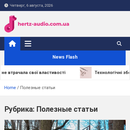
Skip
Четверг, 6 августа, 2026
to
content
hertz-audio.com.ua
News Flash
ала свої властивості
Технологічні збої: через
Home
Полезные статьи
Рубрика:
Полезные статьи