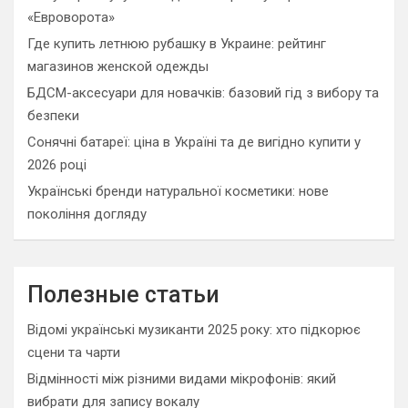
«Евроворота»
Где купить летнюю рубашку в Украине: рейтинг
магазинов женской одежды
БДСМ-аксесуари для новачків: базовий гід з вибору та
безпеки
Сонячні батареї: ціна в Україні та де вигідно купити у
2026 році
Українські бренди натуральної косметики: нове
покоління догляду
Полезные статьи
Відомі українські музиканти 2025 року: хто підкорює
сцени та чарти
Відмінності між різними видами мікрофонів: який
вибрати для запису вокалу