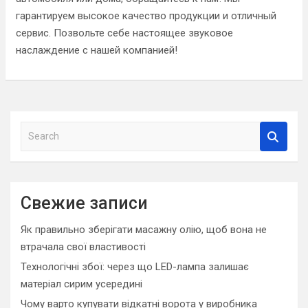
гарантируем высокое качество продукции и отличный
сервис. Позвольте себе настоящее звуковое
наслаждение с нашей компанией!
S
e
a
r
c
Свежие записи
h
Як правильно зберігати масажну олію, щоб вона не
втрачала свої властивості
Технологічні збої: через що LED-лампа залишає
матеріал сирим усередині
Чому варто купувати відкатні ворота у виробника