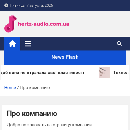
Skip
Пятница, 7 августа, 2026
to
content
hertz-audio.com.ua
News Flash
б вона не втрачала свої властивості
Технологі
Home
Про компанию
Про компанию
Добро пожаловать на страницу компании,