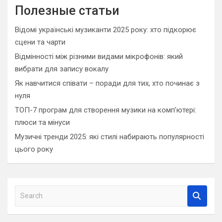
Полезные статьи
Відомі українські музиканти 2025 року: хто підкорює
сцени та чарти
Відмінності між різними видами мікрофонів: який
вибрати для запису вокалу
Як навчитися співати – поради для тих, хто починає з
нуля
ТОП-7 програм для створення музики на комп’ютері:
плюси та мінуси
Музичні тренди 2025: які стилі набирають популярності
цього року
S
e
a