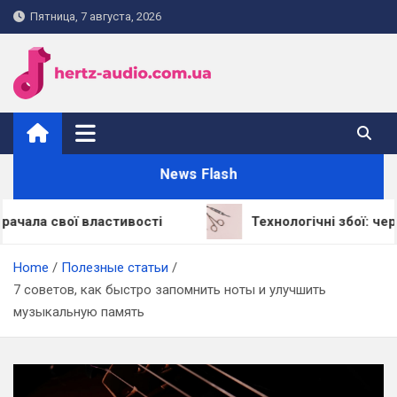
Skip
Пятница, 7 августа, 2026
to
content
hertz-audio.com.ua
News Flash
ої властивості
Технологічні збої: через що LE
Home
Полезные статьи
7 советов, как быстро запомнить ноты и улучшить
музыкальную память