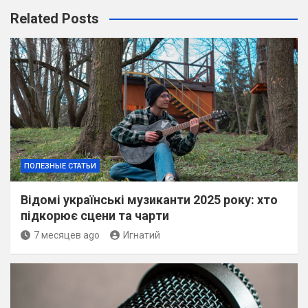
r
Related Posts
c
h
ПОЛЕЗНЫЕ СТАТЬИ
Відомі українські музиканти 2025 року: хто
підкорює сцени та чарти
7 месяцев ago
Игнатий