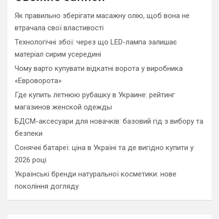
h
Як правильно зберігати масажну олію, щоб вона не
втрачала свої властивості
Технологічні збої: через що LED-лампа залишає
матеріал сирим усередині
Чому варто купувати відкатні ворота у виробника
«Евроворота»
Где купить летнюю рубашку в Украине: рейтинг
магазинов женской одежды
БДСМ-аксесуари для новачків: базовий гід з вибору та
безпеки
Сонячні батареї: ціна в Україні та де вигідно купити у
2026 році
Українські бренди натуральної косметики: нове
покоління догляду