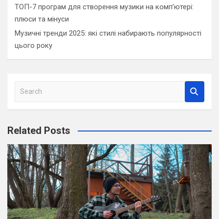
ТОП-7 програм для створення музики на комп’ютері:
плюси та мінуси
Музичні тренди 2025: які стилі набирають популярності
цього року
S
e
a
r
Related Posts
c
h