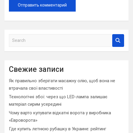
S
e
a
r
c
Свежие записи
h
Як правильно зберігати масажну олію, щоб вона не
втрачала свої властивості
Технологічні збої: через що LED-лампа залишає
матеріал сирим усередині
Чому варто купувати відкатні ворота у виробника
«Евроворота»
Где купить летнюю рубашку в Украине: рейтинг