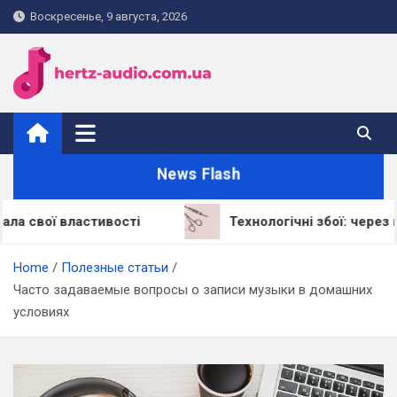
Skip
Воскресенье, 9 августа, 2026
to
content
hertz-audio.com.ua
News Flash
ластивості
Технологічні збої: через що LED-л
Home
Полезные статьи
Часто задаваемые вопросы о записи музыки в домашних
условиях