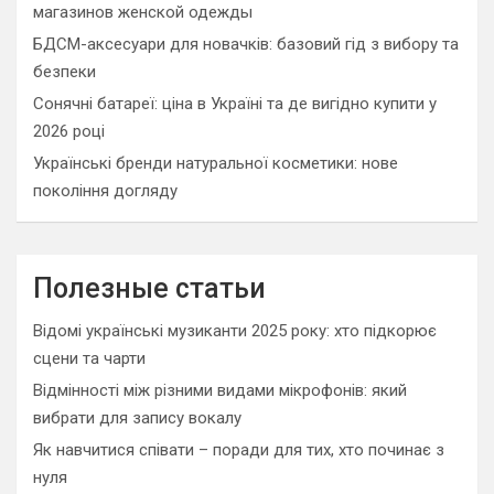
магазинов женской одежды
БДСМ-аксесуари для новачків: базовий гід з вибору та
безпеки
Сонячні батареї: ціна в Україні та де вигідно купити у
2026 році
Українські бренди натуральної косметики: нове
покоління догляду
Полезные статьи
Відомі українські музиканти 2025 року: хто підкорює
сцени та чарти
Відмінності між різними видами мікрофонів: який
вибрати для запису вокалу
Як навчитися співати – поради для тих, хто починає з
нуля