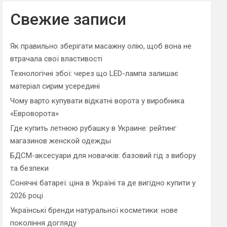
r
c
Свежие записи
h
Як правильно зберігати масажну олію, щоб вона не
втрачала свої властивості
Технологічні збої: через що LED-лампа залишає
матеріал сирим усередині
Чому варто купувати відкатні ворота у виробника
«Евроворота»
Где купить летнюю рубашку в Украине: рейтинг
магазинов женской одежды
БДСМ-аксесуари для новачків: базовий гід з вибору
та безпеки
Сонячні батареї: ціна в Україні та де вигідно купити у
2026 році
Українські бренди натуральної косметики: нове
покоління догляду