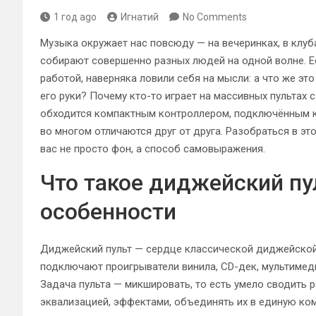
1 год ago
Игнатий
No Comments
Музыка окружает нас повсюду — на вечеринках, в клуба
собирают совершенно разных людей на одной волне. Е
работой, наверняка ловили себя на мысли: а что же эт
его руки? Почему кто-то играет на массивных пультах 
обходится компактным контроллером, подключённым к 
во многом отличаются друг от друга. Разобраться в э
вас не просто фон, а способ самовыражения.
Что такое диджейский пул
особенности
Диджейский пульт — сердце классической диджейской
подключают проигрыватели винила, CD-дек, мультимеди
Задача пульта — микшировать, то есть умело сводить 
эквализацией, эффектами, объединять их в единую ко