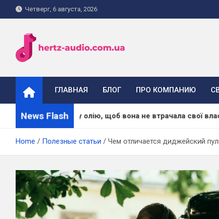
Skip
Четверг, 6 августа, 2026
to
content
hertz-audio.com.ua
ГЛАВНАЯ
БЛОГ
ПРО КОМПАНИЮ
С
News Flash
 масажну олію, щоб вона не втрачала свої властивості
Home
Полезные статьи
Чем отличается диджейский пул