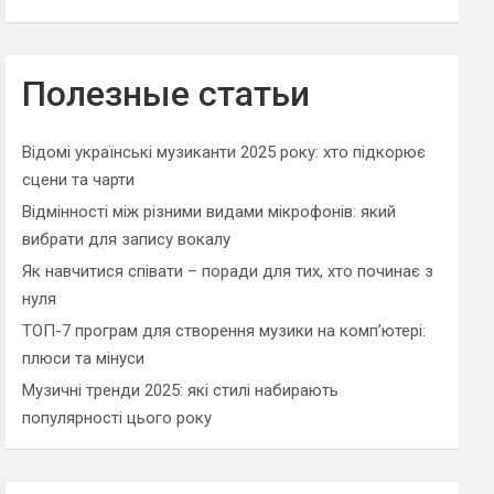
Полезные статьи
Відомі українські музиканти 2025 року: хто підкорює
сцени та чарти
Відмінності між різними видами мікрофонів: який
вибрати для запису вокалу
Як навчитися співати – поради для тих, хто починає з
нуля
ТОП-7 програм для створення музики на комп’ютері:
плюси та мінуси
Музичні тренди 2025: які стилі набирають
популярності цього року