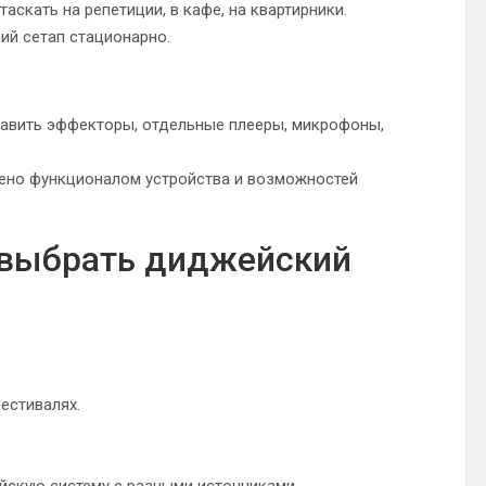
аскать на репетиции, в кафе, на квартирники.
ий сетап стационарно.
бавить эффекторы, отдельные плееры, микрофоны,
чено функционалом устройства и возможностей
е выбрать диджейский
естивалях.
скую систему с разными источниками.