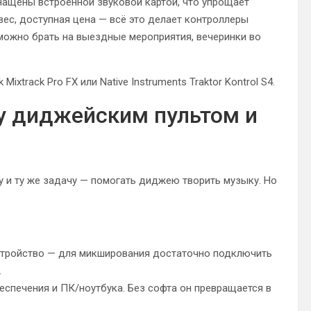
нащены встроенной звуковой картой, что упрощает
вес, доступная цена — всё это делает контроллеры
можно брать на выездные мероприятия, вечеринки во
ixtrack Pro FX или Native Instruments Traktor Kontrol S4.
 диджейским пультом и
у и ту же задачу — помогать диджею творить музыку. Но
стройство — для микширования достаточно подключить
.
еспечения и ПК/ноутбука. Без софта он превращается в