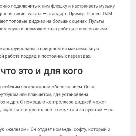
очно подключить к ним флешку и настраивать музыку
овня такие пульты — стандарт. Пример: Pioneer DJM-
отают топовые диджеи на больших сценах. Пульты
твом звука и возможностью работы с аналоговыми
 сконструированы с прицелом на максимальную
ой работе подряд и постоянных переездах.
то это и для кого
джейским программным обеспечением. Он не
ноутбуком или планшетом, где установлена
dbox и др.). С помощью контроллера диджей может
скретчить и делать всё то же, что и за пультом — но
вук «железом». Он отдаёт команды софту, который и