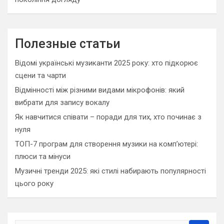
Полезные статьи
Відомі українські музиканти 2025 року: хто підкорює
сцени та чарти
Відмінності між різними видами мікрофонів: який
вибрати для запису вокалу
Як навчитися співати – поради для тих, хто починає з
нуля
ТОП-7 програм для створення музики на комп’ютері:
плюси та мінуси
Музичні тренди 2025: які стилі набирають популярності
цього року