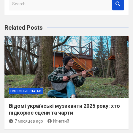
S
e
a
r
Related Posts
c
h
ПОЛЕЗНЫЕ СТАТЬИ
Відомі українські музиканти 2025 року: хто
підкорює сцени та чарти
7 месяцев ago
Игнатий