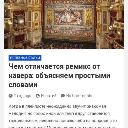
ПОЛЕЗНЫЕ СТАТЬИ
Чем отличается ремикс от
кавера: объясняем простыми
словами
1 год ago
Игнатий
No Comments
Когда в плейлисте неожиданно звучит знакомая
мелодия, но голос иной или темп вдруг становится
танцевальным, невольно ловишь себя на вопросе: это
кавер или ремикс? Многие путают эти понятия, считая