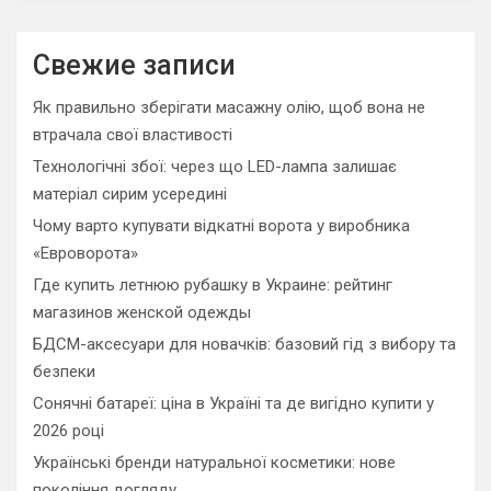
a
r
c
Свежие записи
h
Як правильно зберігати масажну олію, щоб вона не
втрачала свої властивості
Технологічні збої: через що LED-лампа залишає
матеріал сирим усередині
Чому варто купувати відкатні ворота у виробника
«Евроворота»
Где купить летнюю рубашку в Украине: рейтинг
магазинов женской одежды
БДСМ-аксесуари для новачків: базовий гід з вибору та
безпеки
Сонячні батареї: ціна в Україні та де вигідно купити у
2026 році
Українські бренди натуральної косметики: нове
покоління догляду