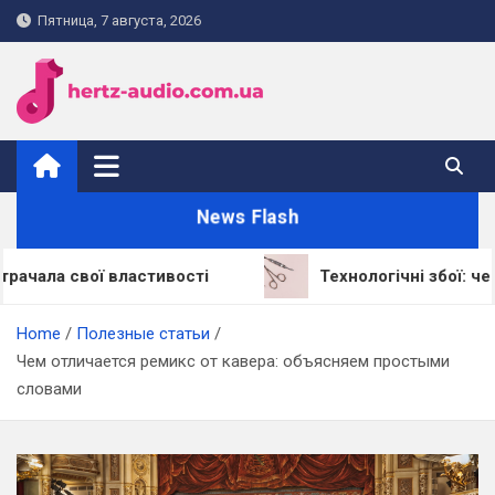
Skip
Пятница, 7 августа, 2026
to
content
hertz-audio.com.ua
News Flash
ї властивості
Технологічні збої: через що LED
Home
Полезные статьи
Чем отличается ремикс от кавера: объясняем простыми
словами