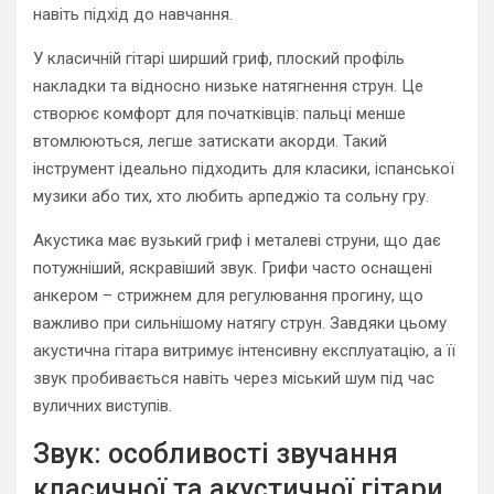
навіть підхід до навчання.
У класичній гітарі ширший гриф, плоский профіль
накладки та відносно низьке натягнення струн. Це
створює комфорт для початківців: пальці менше
втомлюються, легше затискати акорди. Такий
інструмент ідеально підходить для класики, іспанської
музики або тих, хто любить арпеджіо та сольну гру.
Акустика має вузький гриф і металеві струни, що дає
потужніший, яскравіший звук. Грифи часто оснащені
анкером – стрижнем для регулювання прогину, що
важливо при сильнішому натягу струн. Завдяки цьому
акустична гітара витримує інтенсивну експлуатацію, а її
звук пробивається навіть через міський шум під час
вуличних виступів.
Звук: особливості звучання
класичної та акустичної гітари