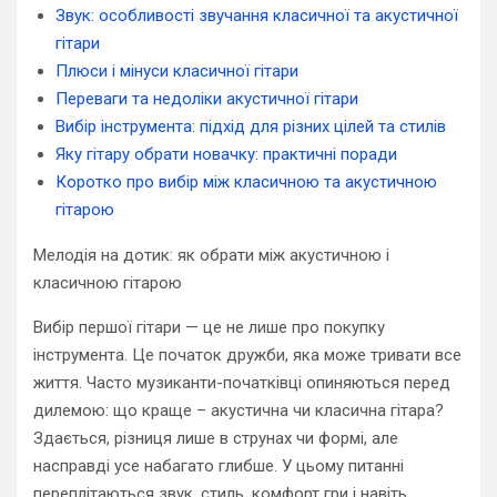
Звук: особливості звучання класичної та акустичної
гітари
Плюси і мінуси класичної гітари
Переваги та недоліки акустичної гітари
Вибір інструмента: підхід для різних цілей та стилів
Яку гітару обрати новачку: практичні поради
Коротко про вибір між класичною та акустичною
гітарою
Мелодія на дотик: як обрати між акустичною і
класичною гітарою
Вибір першої гітари — це не лише про покупку
інструмента. Це початок дружби, яка може тривати все
життя. Часто музиканти-початківці опиняються перед
дилемою: що краще – акустична чи класична гітара?
Здається, різниця лише в струнах чи формі, але
насправді усе набагато глибше. У цьому питанні
переплітаються звук, стиль, комфорт гри і навіть