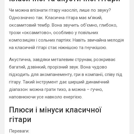
Чи можна впізнати гітару наосліп, лише по звуку?
Однозначно так. Класична гітара має м’який,
оксамитовий тембр. Вона звучить об’ємно, глибоко,
трохи «оксамитово», особливо у повільних
композиціях і сольних партіях. Навіть звичайна мелодія
на класичній гітарі стає ніжнішою та гнучкішою.
Акустична, завдяки металевим струнам, розкриває
багатий, дзвінкий, прорізний звук. Вона чудово
підходить для акомпанементу, гри в компанії, співу під
гітару. Такий інструмент дає ширший динамічний
діапазон: можна грати тихо, а можна – гучно,
наповнюючи усе навколо енергією.
Плюси і мінуси класичної
гітари
Переваги: