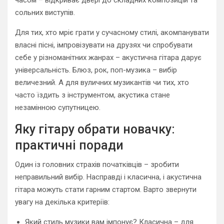
часом – відкриває двері до складних композицій та
сольних виступів.
Для тих, хто мріє грати у сучасному стилі, акомпанувати
власні пісні, імпровізувати на друзях чи спробувати
себе у різноманітних жанрах – акустична гітара дарує
універсальність. Блюз, рок, поп-музика – вибір
величезний. А для вуличних музикантів чи тих, хто
часто їздить з інструментом, акустика стане
незамінною супутницею.
Яку гітару обрати новачку:
практичні поради
Один із головних страхів початківців – зробити
неправильний вибір. Насправді і класична, і акустична
гітара можуть стати гарним стартом. Варто звернути
увагу на декілька критеріїв:
Який стиль музики вам імпонує? Класична – для