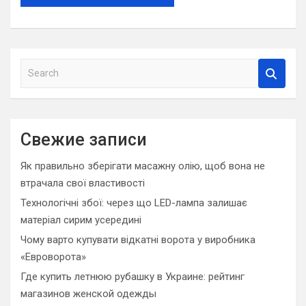
S
e
a
r
c
Свежие записи
h
Як правильно зберігати масажну олію, щоб вона не
втрачала свої властивості
Технологічні збої: через що LED-лампа залишає
матеріал сирим усередині
Чому варто купувати відкатні ворота у виробника
«Евроворота»
Где купить летнюю рубашку в Украине: рейтинг
магазинов женской одежды