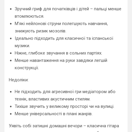
Зручний гриф для початківців і дітей – пальці менше
втомлюються.
М’які нейлонові струни полегшують навчання,
знижують ризик мозолів.
Ідеально підходить для класичної та іспанської
музики.
Ніжне, глибоке звучання в сольних партіях.
Менше навантаження на руки завдяки легшій
конструкції.
Недоліки:
Не підходить для агресивної гри медіатором або
технік, властивих акустичним стилям.
Тихіше звучить у великому просторі чи на вулиці.
Менше універсальності в плані жанрів.
Уявіть собі затишні домашні вечори – класична гітара