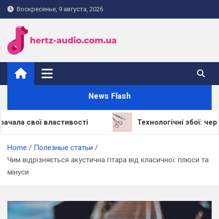
Skip
Воскресенье, 9 августа, 2026
to
content
hertz-audio.com.ua
News Flash
ої властивості
Технологічні збої: через що LE
Home
Полезные статьи
Чим відрізняється акустична гітара від класичної: плюси та
мінуси