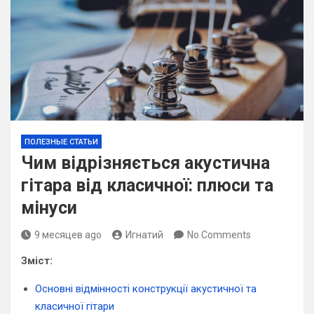
ПОЛЕЗНЫЕ СТАТЬИ
Чим відрізняється акустична
гітара від класичної: плюси та
мінуси
9 месяцев ago
Игнатий
No Comments
Зміст:
Основні відмінності конструкції акустичної та
класичної гітари