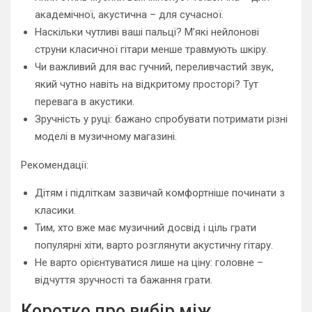
академічної, акустична – для сучасної.
Наскільки чутливі ваші пальці? М’які нейлонові
струни класичної гітари менше травмують шкіру.
Чи важливий для вас гучний, переливчастий звук,
який чутно навіть на відкритому просторі? Тут
перевага в акустики.
Зручність у руці: бажано спробувати потримати різні
моделі в музичному магазині.
Рекомендації:
Дітям і підліткам зазвичай комфортніше починати з
класики.
Тим, хто вже має музичний досвід і ціль грати
популярні хіти, варто розглянути акустичну гітару.
Не варто орієнтуватися лише на ціну: головне –
відчуття зручності та бажання грати.
Коротко про вибір між