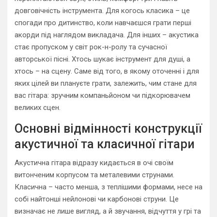
довговічність інструмента. Для когось класика – це
спогади про дитинство, коли навчаєшся грати перші
акорди під наглядом викладача. Для інших – акустика
стає пропуском у світ рок-н-ролу та сучасної
авторської пісні. Хтось шукає інструмент для душі, а
хтось – на сцену. Саме від того, в якому оточенні і для
яких цілей ви плануєте грати, залежить, чим стане для
вас гітара: зручним компаньйоном чи підкорювачем
великих сцен.
Основні відмінності конструкції
акустичної та класичної гітари
Акустична гітара відразу кидається в очі своїм
витонченим корпусом та металевими струнами.
Класична – часто менша, з теплішими формами, несе на
собі найтонші нейлонові чи карбонові струни. Це
визначає не лише вигляд, а й звучання, відчуття у грі та