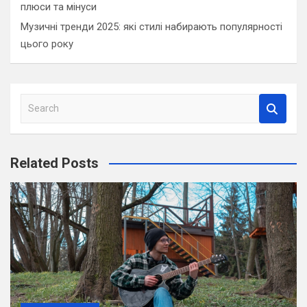
плюси та мінуси
Музичні тренди 2025: які стилі набирають популярності
цього року
S
e
a
r
Related Posts
c
h