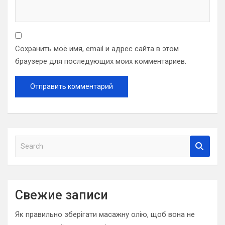
Сохранить моё имя, email и адрес сайта в этом
браузере для последующих моих комментариев.
S
e
a
r
c
Свежие записи
h
Як правильно зберігати масажну олію, щоб вона не