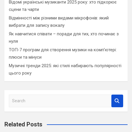
Відомі українські музиканти 2025 року: хто підкорює
сцени та чарти
Відмінності між різними видами мікрофонів: який
вибрати для запису вокалу
Як навчитися співати – поради для тих, хто починає з
нуля
ТОП-7 програм для створення музики на комп’ютері:
плюси та мінуси
Музичні тренди 2025: які стилі набирають популярності
цього року
S
e
a
r
Related Posts
c