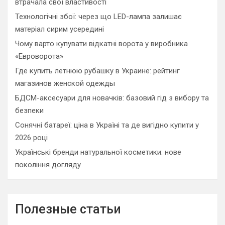
втрачала свої властивості
Технологічні збої: через що LED-лампа залишає
матеріал сирим усередині
Чому варто купувати відкатні ворота у виробника
«Евроворота»
Где купить летнюю рубашку в Украине: рейтинг
магазинов женской одежды
БДСМ-аксесуари для новачків: базовий гід з вибору та
безпеки
Сонячні батареї: ціна в Україні та де вигідно купити у
2026 році
Українські бренди натуральної косметики: нове
покоління догляду
Полезные статьи