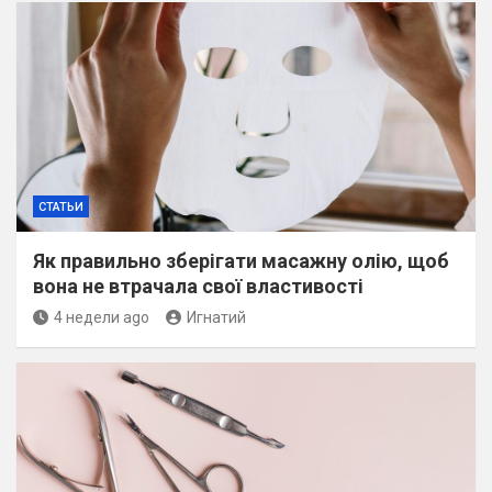
h
СТАТЬИ
Як правильно зберігати масажну олію, щоб
вона не втрачала свої властивості
4 недели ago
Игнатий