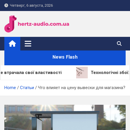
Skip
Четверг, 6 августа, 2026
to
content
hertz-audio.com.ua
News Flash
а свої властивості
Технологічні збої: через 
Home
Статьи
Что влияет на цену вывески для магазина?