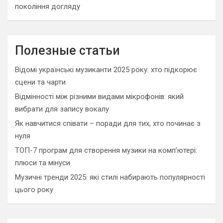
покоління догляду
Полезные статьи
Відомі українські музиканти 2025 року: хто підкорює
сцени та чарти
Відмінності між різними видами мікрофонів: який
вибрати для запису вокалу
Як навчитися співати – поради для тих, хто починає з
нуля
ТОП-7 програм для створення музики на комп’ютері:
плюси та мінуси
Музичні тренди 2025: які стилі набирають популярності
цього року