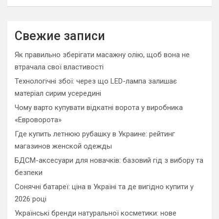
a
r
c
Свежие записи
h
Як правильно зберігати масажну олію, щоб вона не
втрачала свої властивості
Технологічні збої: через що LED-лампа залишає
матеріал сирим усередині
Чому варто купувати відкатні ворота у виробника
«Евроворота»
Где купить летнюю рубашку в Украине: рейтинг
магазинов женской одежды
БДСМ-аксесуари для новачків: базовий гід з вибору та
безпеки
Сонячні батареї: ціна в Україні та де вигідно купити у
2026 році
Українські бренди натуральної косметики: нове