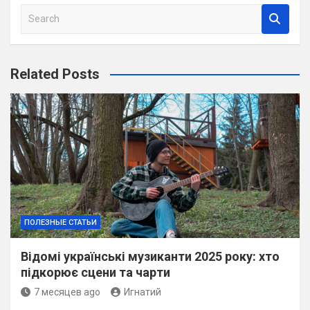
S
e
a
r
Related Posts
c
h
ПОЛЕЗНЫЕ СТАТЬИ
Відомі українські музиканти 2025 року: хто
підкорює сцени та чарти
7 месяцев ago
Игнатий