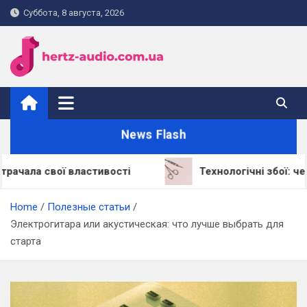
Skip
Суббота, 8 августа, 2026
to
content
hertz-audio.com.ua
News Flash
свої властивості
Технологічні збої: через що 
Home
Полезные статьи
Электрогитара или акустическая: что лучше выбрать для
старта