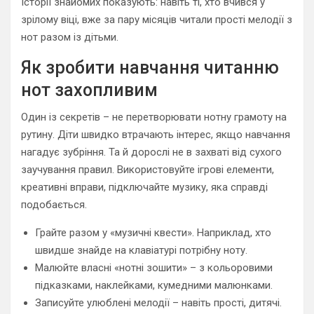
Історії знайомих показують: навіть ті, хто вчився у
зрілому віці, вже за пару місяців читали прості мелодії з
нот разом із дітьми.
Як зробити навчання читанню
нот захопливим
Один із секретів – не перетворювати нотну грамоту на
рутину. Діти швидко втрачають інтерес, якщо навчання
нагадує зубріння. Та й дорослі не в захваті від сухого
заучування правил. Використовуйте ігрові елементи,
креативні вправи, підключайте музику, яка справді
подобається.
Грайте разом у «музичні квести». Наприклад, хто
швидше знайде на клавіатурі потрібну ноту.
Малюйте власні «нотні зошити» – з кольоровими
підказками, наклейками, кумедними малюнками.
Записуйте улюблені мелодії – навіть прості, дитячі.