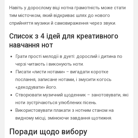
Навіть у дорослому віці нотна грамотність може стати
тим місточком, який відкриває шлях до нового
сприйняття музики й самовираження через звуки.
Список з 4 ідей для креативного
навчання нот
Грати прості мелодії в дуеті: дорослий і дитина по
черзі читають і виконують ноти.
Писати «листи нотами» – вигадати коротке
послання, записане нотами, і змусити когось
«декодувати» його.
Створювати музичний щоденник – занотовувати, які
ноти зустрічаються улюблених пісень.
Використовувати плакати з нотним станом на
видному місці, змінюючи завдання щотижня.
Поради щодо вибору