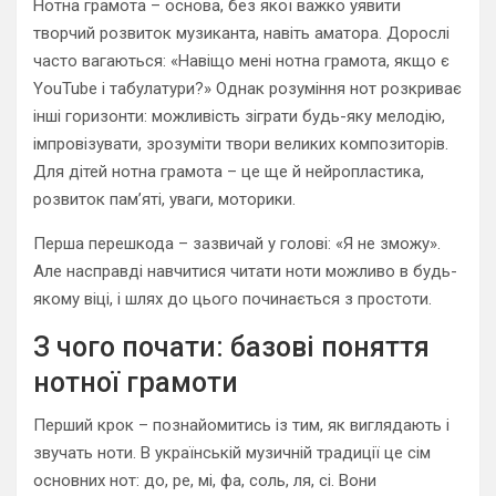
Нотна грамота – основа, без якої важко уявити
творчий розвиток музиканта, навіть аматора. Дорослі
часто вагаються: «Навіщо мені нотна грамота, якщо є
YouTube і табулатури?» Однак розуміння нот розкриває
інші горизонти: можливість зіграти будь-яку мелодію,
імпровізувати, зрозуміти твори великих композиторів.
Для дітей нотна грамота – це ще й нейропластика,
розвиток пам’яті, уваги, моторики.
Перша перешкода – зазвичай у голові: «Я не зможу».
Але насправді навчитися читати ноти можливо в будь-
якому віці, і шлях до цього починається з простоти.
З чого почати: базові поняття
нотної грамоти
Перший крок – познайомитись із тим, як виглядають і
звучать ноти. В українській музичній традиції це сім
основних нот: до, ре, мі, фа, соль, ля, сі. Вони