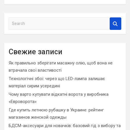
S
e
a
r
c
Свежие записи
h
Як правильно зберігати масажну олію, щоб вона не
втрачала свої властивості
Технологічні збої: через що LED-лампа залишає
матеріал сирим усередині
Чому варто купувати відкатні ворота у виробника
«Евроворота»
Где купить летнюю рубашку в Украине: рейтинг
магазинов женской одежды
БДСМ-аксесуари для новачків: базовий гід з вибору та