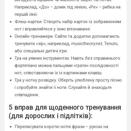
Наприклад, «До» – домік під лінією, «Ре» – рибка на
першій лінії.
Флеш-картки. Створіть набір карток із зображенням
нот і вправляйтеся у їхню впізнаванні.
Онлайн-тренажери. Сайти та додатки допомагають
тренувати «зір», наприклад, musictheory.net, Tenuto,
або спеціальні дитячі ігри.
Гра на уявних інструментах. Навіть без справжнього
фортепіано можна пальцями «грати» послідовності
нот, співставляючи їх із картинками клавіш.
Гра у нотну розвідку. Оберіть улюблену просту пісню
і спробуйте знайти її ноти. Слухайте й знаходьте
співпадіння.
5 вправ для щоденного тренування
(для дорослих і підлітків):
Переписувати короткі нотні фрази – рукою на