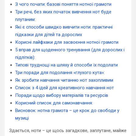
З чого почати: базові поняття нотної грамоти
Три речі, без яких початок вивчення нот буде
плутаним:
Які є способи швидко вивчити ноти: практичні
підказки для дітей та дорослих
Корисні лайфхаки для засвоєння нотної грамоти
5 вправ для щоденного тренування (для дорослих і
підлітків):
Типові труднощі на шляху й способи їх подолати
Три поради для подолання «глухого кута»:
Як зробити навчання читанню нот захопливим
Список з 4 ідей для креативного навчання нот
Поради щодо вибору матеріалів та ресурсів
Корисний список для самонавчання:
Висновок: нотна грамота – це крок до свободи у
музиці
Здається, ноти – це щось загадкове, заплутане, майже