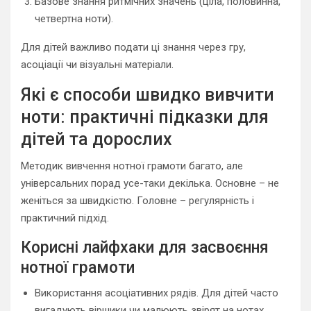
Базове знання ритмічних значень (ціла, половинна,
четвертна ноти).
Для дітей важливо подати ці знання через гру,
асоціації чи візуальні матеріали.
Які є способи швидко вивчити
ноти: практичні підказки для
дітей та дорослих
Методик вивчення нотної грамоти багато, але
універсальних порад усе-таки декілька. Основне – не
женіться за швидкістю. Головне – регулярність і
практичний підхід.
Корисні лайфхаки для засвоєння
нотної грамоти
Використання асоціативних рядів. Для дітей часто
вигадують віршики чи малюють звірят на нотах.