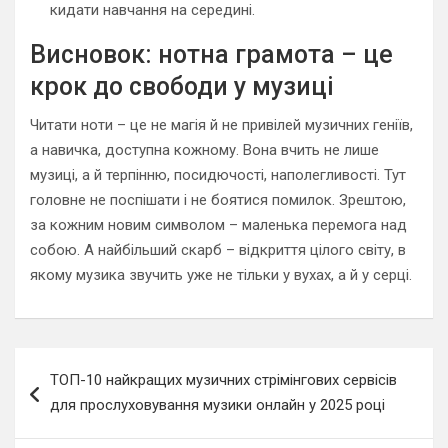
кидати навчання на середині.
Висновок: нотна грамота – це
крок до свободи у музиці
Читати ноти – це не магія й не привілей музичних геніїв,
а навичка, доступна кожному. Вона вчить не лише
музиці, а й терпінню, посидючості, наполегливості. Тут
головне не поспішати і не боятися помилок. Зрештою,
за кожним новим символом – маленька перемога над
собою. А найбільший скарб – відкриття цілого світу, в
якому музика звучить уже не тільки у вухах, а й у серці.
Навигация
ТОП-10 найкращих музичних стрімінгових сервісів
по
для прослуховування музики онлайн у 2025 році
записям