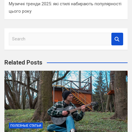
Музичні тренди 2025: які стилі набирають популярності
цього року
S
e
a
r
Related Posts
c
h
ПОЛЕЗНЫЕ СТАТЬИ