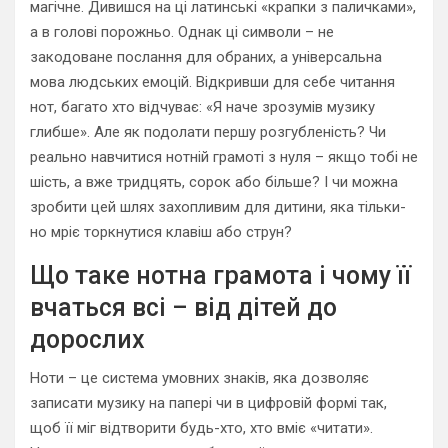
магічне. Дивишся на ці латинські «крапки з паличками»,
а в голові порожньо. Однак ці символи – не
закодоване послання для обраних, а універсальна
мова людських емоцій. Відкривши для себе читання
нот, багато хто відчуває: «Я наче зрозумів музику
глибше». Але як подолати першу розгубленість? Чи
реально навчитися нотній грамоті з нуля – якщо тобі не
шість, а вже тридцять, сорок або більше? І чи можна
зробити цей шлях захопливим для дитини, яка тільки-
но мріє торкнутися клавіш або струн?
Що таке нотна грамота і чому її
вчаться всі – від дітей до
дорослих
Ноти – це система умовних знаків, яка дозволяє
записати музику на папері чи в цифровій формі так,
щоб її міг відтворити будь-хто, хто вміє «читати».