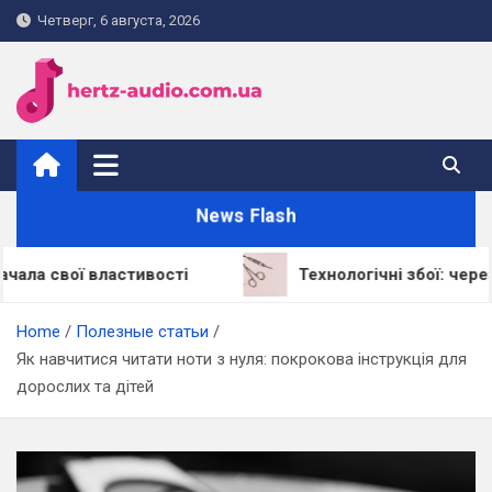
Skip
Четверг, 6 августа, 2026
to
content
hertz-audio.com.ua
News Flash
 властивості
Технологічні збої: через що LED
Home
Полезные статьи
Як навчитися читати ноти з нуля: покрокова інструкція для
дорослих та дітей