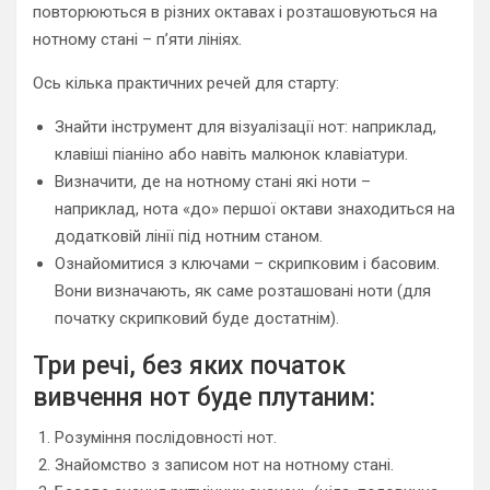
повторюються в різних октавах і розташовуються на
нотному стані – п’яти лініях.
Ось кілька практичних речей для старту:
Знайти інструмент для візуалізації нот: наприклад,
клавіші піаніно або навіть малюнок клавіатури.
Визначити, де на нотному стані які ноти –
наприклад, нота «до» першої октави знаходиться на
додатковій лінії під нотним станом.
Ознайомитися з ключами – скрипковим і басовим.
Вони визначають, як саме розташовані ноти (для
початку скрипковий буде достатнім).
Три речі, без яких початок
вивчення нот буде плутаним:
Розуміння послідовності нот.
Знайомство з записом нот на нотному стані.