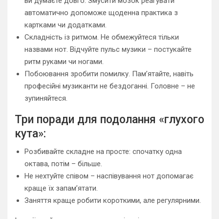
ви думаєте довго. Змусити мозок реагувати
автоматично допоможе щоденна практика з
картками чи додатками.
Складність із ритмом. Не обмежуйтеся тільки
назвами нот. Відчуйте пульс музики – постукайте
ритм руками чи ногами.
Побоювання зробити помилку. Пам’ятайте, навіть
професійні музиканти не бездоганні. Головне – не
зупиняйтеся.
Три поради для подолання «глухого
кута»:
Розбивайте складне на просте: спочатку одна
октава, потім – більше.
Не нехтуйте співом – наспівування нот допомагає
краще їх запам’ятати.
Заняття краще робити короткими, але регулярними.