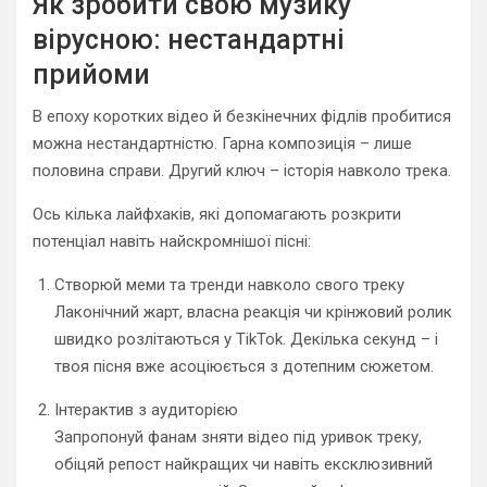
Як зробити свою музику
вірусною: нестандартні
прийоми
В епоху коротких відео й безкінечних фідлів пробитися
можна нестандартністю. Гарна композиція – лише
половина справи. Другий ключ – історія навколо трека.
Ось кілька лайфхаків, які допомагають розкрити
потенціал навіть найскромнішої пісні:
Створюй меми та тренди навколо свого треку
Лаконічний жарт, власна реакція чи крінжовий ролик
швидко розлітаються у TikTok. Декілька секунд – і
твоя пісня вже асоціюється з дотепним сюжетом.
Інтерактив з аудиторією
Запропонуй фанам зняти відео під уривок треку,
обіцяй репост найкращих чи навіть ексклюзивний