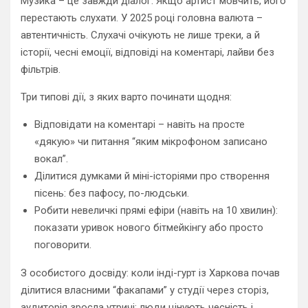
Музика – це завжди діалог. Якщо артист мовчить, його
перестають слухати. У 2025 році головна валюта –
автентичність. Слухачі очікують не лише треки, а й
історії, чесні емоції, відповіді на коментарі, лайви без
фільтрів.
Три типові дії, з яких варто починати щодня:
Відповідати на коментарі – навіть на просте
«дякую» чи питання “яким мікрофоном записано
вокал”.
Ділитися думками й міні-історіями про створення
пісень: без пафосу, по-людськи.
Робити невеличкі прямі ефіри (навіть на 10 хвилин):
показати уривок нового бітмейкінгу або просто
поговорити.
З особистого досвіду: коли інді-гурт із Харкова почав
ділитися власними “факапами” у студії через сторіз,
аудиторія зросла утричі: люди цінують чесність і