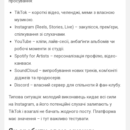
просування:
TikTok – короткі відео, челенджі, меми з власною
музикою.
Instagram (Reels, Stories, Live) – закулісся, прем’єри,
спілкування зі слухачами.
YouTube – кліпи, лайв-сесії, анбаґінги альбомів чи
робочі моменти зі студії.
Spotify for Artists – персоналізація профілю, відео-
канваси.
SoundCloud – випробування нових треків, ком’юніті
діджеїв та продюсерів.
Discord – власний сервер для спільноти й фан-клубу.
Типова ситуація: молодий виконавець кидає всі сили
на Instagram, а його потенційні слухачі залипають у
TikTok і взагалі не бачать жодного посту. Платформа
має значення – і тут важливо тестувати.