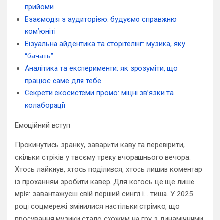
прийоми
Взаємодія з аудиторією: будуємо справжню
ком’юніті
Візуальна айдентика та сторітелінг: музика, яку
“бачать”
Аналітика та експерименти: як зрозуміти, що
працює саме для тебе
Секрети екосистеми промо: міцні зв’язки та
колаборації
Емоційний вступ
Прокинутись зранку, заварити каву та перевірити,
скільки стріків у твоєму треку вчорашнього вечора.
Хтось лайкнув, хтось поділився, хтось лишив коментар
із проханням зробити кавер. Для когось це ще лише
мрія: завантажуєш свій перший сингл і… тиша. У 2025
році соцмережі змінилися настільки стрімко, що
просування музики стало схожим на гру з динамічними