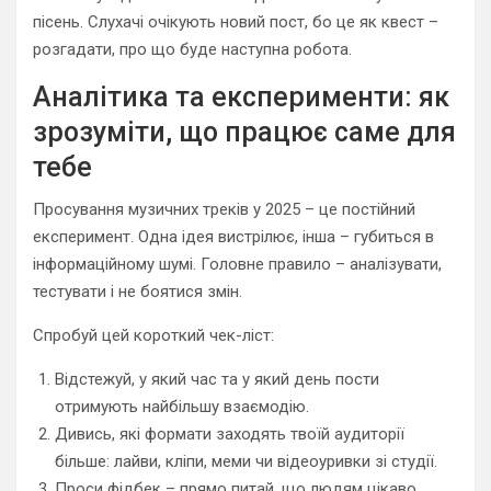
пісень. Слухачі очікують новий пост, бо це як квест –
розгадати, про що буде наступна робота.
Аналітика та експерименти: як
зрозуміти, що працює саме для
тебе
Просування музичних треків у 2025 – це постійний
експеримент. Одна ідея вистрілює, інша – губиться в
інформаційному шумі. Головне правило – аналізувати,
тестувати і не боятися змін.
Спробуй цей короткий чек-ліст:
Відстежуй, у який час та у який день пости
отримують найбільшу взаємодію.
Дивись, які формати заходять твоїй аудиторії
більше: лайви, кліпи, меми чи відеоуривки зі студії.
Проси фідбек – прямо питай, що людям цікаво