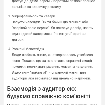
доступ до демо-версій. Зворотний зв’язок працює
сильніше за класичну рекламу.
Мікрофлешмоби та кавери
Запусти челендж: “як ти бачиш цю пісню?” або
“зaspівай свою версію”. Як показує досвід, навіть
один вдалий кавер може “потягнути” оригінал
догори.
Розкрий бекстейдж
Люди люблять знати, як створювалась улюблена
пісня. Покажи, що за нею стоять справжні емоції:
помилки, неочікувані рішення, моменти натхнення.
Відео типу “making of” – справжній магніт для
аудиторії, яка втомилася від ідеальної картинки.
Взаємодія з аудиторією:
будуємо справжню ком’юніті