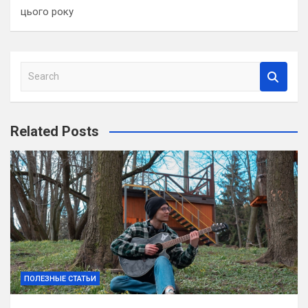
цього року
S
e
a
r
Related Posts
c
h
ПОЛЕЗНЫЕ СТАТЬИ