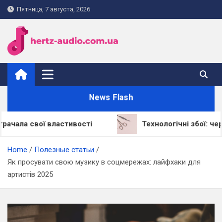
Skip
Пятница, 7 августа, 2026
to
content
hertz-audio.com.ua
News Flash
 свої властивості
Технологічні збої: через що
Home
Полезные статьи
Як просувати свою музику в соцмережах: лайфхаки для
артистів 2025