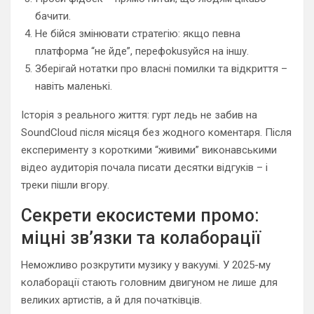
бачити.
Не бійся змінювати стратегію: якщо певна
платформа “не йде”, перефokusуйся на іншу.
Зберігай нотатки про власні помилки та відкриття –
навіть маленькі.
Історія з реального життя: гурт ледь не забив на
SoundCloud після місяця без жодного коментаря. Після
експерименту з короткими “живими” виконавськими
відео аудиторія почала писати десятки відгуків – і
треки пішли вгору.
Секрети екосистеми промо:
міцні зв’язки та колаборації
Неможливо розкрутити музику у вакуумі. У 2025-му
колаборації стають головним двигуном не лише для
великих артистів, а й для початківців.