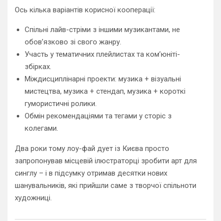
Ось кілька варіантів корисної кооперації:
Спільні лайв-стріми з іншими музикантами, не
обов’язково зі свого жанру.
Участь у тематичних плейлистах та ком’юніті-
збірках.
Міждисциплінарні проекти: музика + візуальні
мистецтва, музика + стендап, музика + короткі
гумористичні ролики.
Обмін рекомендаціями та тегами у сторіс з
колегами.
Два роки тому лоу-фай дует із Києва просто
запропонував місцевій ілюстраторці зробити арт для
синглу – і в підсумку отримав десятки нових
шанувальників, які прийшли саме з творчої спільноти
художниці.