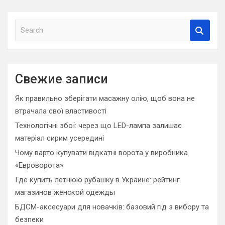
S
e
a
r
c
Свежие записи
h
Як правильно зберігати масажну олію, щоб вона не
втрачала свої властивості
Технологічні збої: через що LED-лампа залишає
матеріал сирим усередині
Чому варто купувати відкатні ворота у виробника
«Евроворота»
Где купить летнюю рубашку в Украине: рейтинг
магазинов женской одежды
БДСМ-аксесуари для новачків: базовий гід з вибору та
безпеки