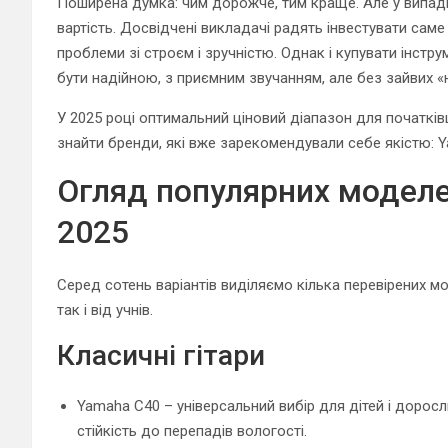
Поширена думка: чим дорожче, тим краще. Але у випадк
вартість. Досвідчені викладачі радять інвестувати сам
проблеми зі строєм і зручністю. Однак і купувати інстру
бути надійною, з приємним звучанням, але без зайвих «
У 2025 році оптимальний ціновий діапазон для початківц
знайти бренди, які вже зарекомендували себе якістю: Yam
Огляд популярних моделей
2025
Серед сотень варіантів виділяємо кілька перевірених мод
так і від учнів.
Класичні гітари
Yamaha C40 – універсальний вибір для дітей і доросл
стійкість до перепадів вологості.