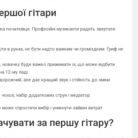
ершої гітари
ка початківця. Професійні музиканти радять звертати
діти в руках, не бути надто важким чи громіздким. Гриф не
у, новачку буде важко прижимати їх, що може відбити
а 12-му ладі.
 дорожчий, але дає кращий звук і стійкість до зміни
 чохол, набір додаткових струн і медіатор.
може спростити вибір і уникнути зайвих витрат.
чувати за першу гітару?