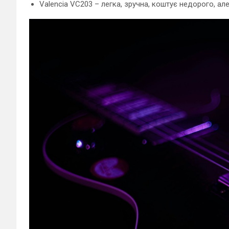
Valencia VC203 – легка, зручна, коштує недорого, ал