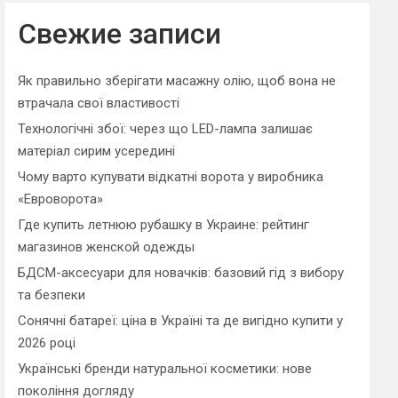
r
c
Свежие записи
h
Як правильно зберігати масажну олію, щоб вона не
втрачала свої властивості
Технологічні збої: через що LED-лампа залишає
матеріал сирим усередині
Чому варто купувати відкатні ворота у виробника
«Евроворота»
Где купить летнюю рубашку в Украине: рейтинг
магазинов женской одежды
БДСМ-аксесуари для новачків: базовий гід з вибору
та безпеки
Сонячні батареї: ціна в Україні та де вигідно купити у
2026 році
Українські бренди натуральної косметики: нове
покоління догляду