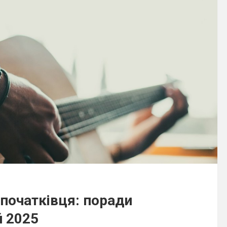
 початківця: поради
й 2025