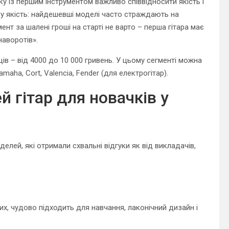
у із першим інструментом важливо співвідносити якість і
е у якість: найдешевші моделі часто страждають на
мент за шалені гроші на старті не варто – перша гітара має
наворотів».
ів – від 4000 до 10 000 гривень. У цьому сегменті можна
aha, Cort, Valencia, Fender (для електрогітар).
 гітар для новачків у
елей, які отримали схвальні відгуки як від викладачів,
их, чудово підходить для навчання, лаконічний дизайн і