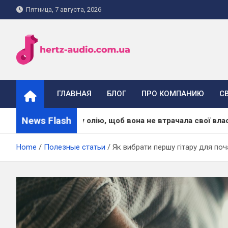
Skip
Пятница, 7 августа, 2026
to
content
hertz-audio.com.ua
ГЛАВНАЯ
БЛОГ
ПРО КОМПАНИЮ
С
News Flash
ти масажну олію, щоб вона не втрачала свої властивості
Home
Полезные статьи
Як вибрати першу гітару для поч