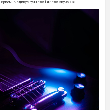
е приємно здивує гучністю і якістю звучання.