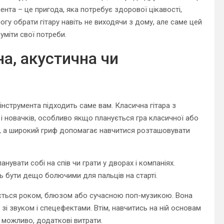
ента – це пригода, яка потребує здорової цікавості,
могу обрати гітару навіть не виходячи з дому, але саме цей
уміти свої потреби.
на, акустична чи
 інструмента підходить саме вам. Класична гітара з
і новачків, особливо якщо планується гра класичної або
ці, а широкий гриф допомагає навчитися розташовувати
анувати собі на спів чи грати у дворах і компаніях.
ть бути дещо болючими для пальців на старті.
люється роком, блюзом або сучасною поп-музикою. Вона
і звуком і спецефектами. Втім, навчитись на ній основам
, можливо, додаткові витрати.