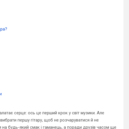
ара?
и
латає серце: ось це перший крок у світ музики. Але
 вибрати першу гітару, щоб не розчаруватися й не
 на будь-який смак і гаманець, а поради друзів часом ще