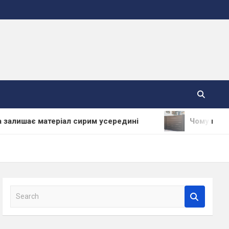
матеріал сирим усередині
Чому варто купувати
S
e
a