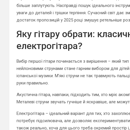
більше заплутують. Насправді пошук ідеального інструм
уваги до деталей і трішки терпіння. Сучасний світ дає з
достаток пропозицій у 2025 році змушує ретельніше роз
Яку гітару обрати: класич
електрогітара?
Вибір першої гітари починається з вирішення – який тип
нейлоновими струнами стане гарним вибором для дітей 
іспанської музики. М’які струни не так травмують паль
руки правильно.
Акустична гітара, навпаки, підходить тим, хто мріє акомп
Металеві струни звучать гучніше й яскравіше, але можу
Електрогітара – ідеальний варіант для тих, хто захоп
потребує підсилювача, але дозволяє експериментувати з
також реально, хоча для цього треба окремий простір і