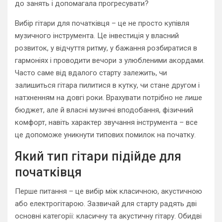
до занять і допомагала прогресувати?
Вибір гітари для початківця – це не просто купівля
музичного інструмента. Це інвестиція у власний
розвиток, у відчуття ритму, у бажання розбиратися в
гармоніях і проводити вечори з улюбленими акордами.
Часто саме від вдалого старту залежить, чи
залишиться гітара пилитися в кутку, чи стане другом і
натхненням на довгі роки. Врахувати потрібно не лише
бюджет, але й власні музичні вподобання, фізичний
комфорт, навіть характер звучання інструмента – все
це допоможе уникнути типових помилок на початку.
Який тип гітари підійде для
початківця
Перше питання – це вибір між класичною, акустичною
або електрогітарою. Зазвичай для старту радять дві
основні категорії: класичну та акустичну гітару. Обидві