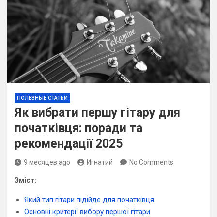
ПОЛЕЗНЫЕ СТАТЬИ
Як вибрати першу гітару для
початківця: поради та
рекомендації 2025
9 месяцев ago
Игнатий
No Comments
Зміст:
Який тип гітари підійде для початківця
Основні критерії вибору першої гітари