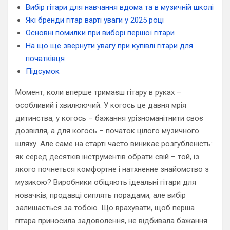
Вибір гітари для навчання вдома та в музичній школі
Які бренди гітар варті уваги у 2025 році
Основні помилки при виборі першої гітари
На що ще звернути увагу при купівлі гітари для
початківця
Підсумок
Момент, коли вперше тримаєш гітару в руках –
особливий і хвилюючий. У когось це давня мрія
дитинства, у когось – бажання урізноманітнити своє
дозвілля, а для когось – початок цілого музичного
шляху. Але саме на старті часто виникає розгубленість:
як серед десятків інструментів обрати свій – той, із
якого почнеться комфортне і натхненне знайомство з
музикою? Виробники обіцяють ідеальні гітари для
новачків, продавці сиплять порадами, але вибір
залишається за тобою. Що врахувати, щоб перша
гітара приносила задоволення, не відбивала бажання