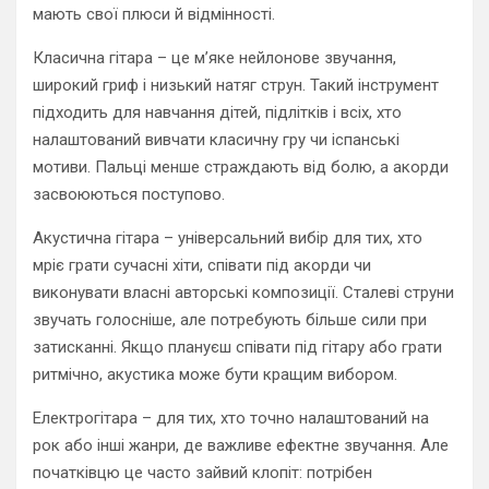
мають свої плюси й відмінності.
Класична гітара – це м’яке нейлонове звучання,
широкий гриф і низький натяг струн. Такий інструмент
підходить для навчання дітей, підлітків і всіх, хто
налаштований вивчати класичну гру чи іспанські
мотиви. Пальці менше страждають від болю, а акорди
засвоюються поступово.
Акустична гітара – універсальний вибір для тих, хто
мріє грати сучасні хіти, співати під акорди чи
виконувати власні авторські композиції. Сталеві струни
звучать голосніше, але потребують більше сили при
затисканні. Якщо плануєш співати під гітару або грати
ритмічно, акустика може бути кращим вибором.
Електрогітара – для тих, хто точно налаштований на
рок або інші жанри, де важливе ефектне звучання. Але
початківцю це часто зайвий клопіт: потрібен