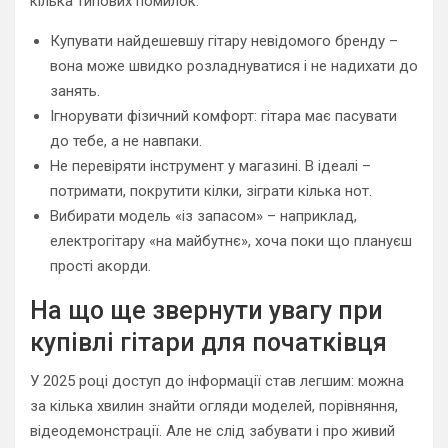
кілька типових помилок:
Купувати найдешевшу гітару невідомого бренду –
вона може швидко розладнуватися і не надихати до
занять.
Ігнорувати фізичний комфорт: гітара має пасувати
до тебе, а не навпаки.
Не перевіряти інструмент у магазині. В ідеалі –
потримати, покрутити кілки, зіграти кілька нот.
Вибирати модель «із запасом» – наприклад,
електрогітару «на майбутнє», хоча поки що плануєш
прості акорди.
На що ще звернути увагу при
купівлі гітари для початківця
У 2025 році доступ до інформації став легшим: можна
за кілька хвилин знайти огляди моделей, порівняння,
відеодемонстрації. Але не слід забувати і про живий