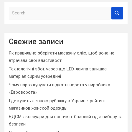
S
e
a
r
c
Свежие записи
h
Як правильно зберігати масажну олію, щоб вона не
втрачала свої властивості
Технологічні збої: через що LED-лампа залишає
матеріал сирим усередині
Чому варто купувати відкатні ворота у виробника
«Евроворота»
Где купить летнюю рубашку в Украине: рейтинг
магазинов женской одежды
БДСМ-аксесуари для новачків: базовий гід з вибору та
безпеки