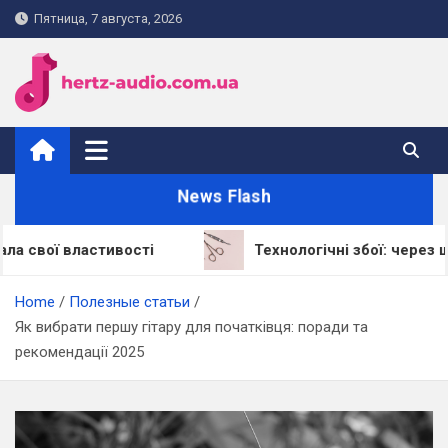
Skip
Пятница, 7 августа, 2026
to
content
hertz-audio.com.ua
News Flash
властивості
Технологічні збої: через що LED-л
Home
Полезные статьи
Як вибрати першу гітару для початківця: поради та
рекомендації 2025