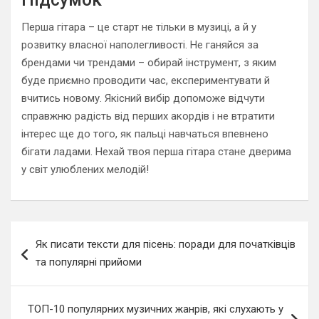
Перша гітара – це старт не тільки в музиці, а й у
розвитку власної наполегливості. Не ганяйся за
брендами чи трендами – обирай інструмент, з яким
буде приємно проводити час, експериментувати й
вчитись новому. Якісний вибір допоможе відчути
справжню радість від перших акордів і не втратити
інтерес ще до того, як пальці навчаться впевнено
бігати ладами. Нехай твоя перша гітара стане дверима
у світ улюблених мелодій!
Навигация
Як писати тексти для пісень: поради для початківців
по
та популярні прийоми
записям
ТОП-10 популярних музичних жанрів, які слухають у