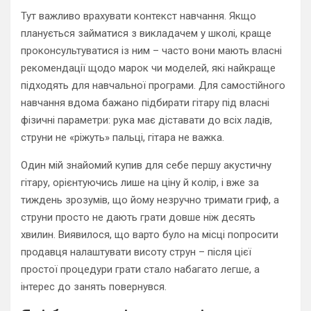
Тут важливо врахувати контекст навчання. Якщо
планується займатися з викладачем у школі, краще
проконсультуватися із ним – часто вони мають власні
рекомендації щодо марок чи моделей, які найкраще
підходять для навчальної програми. Для самостійного
навчання вдома бажано підбирати гітару під власні
фізичні параметри: рука має діставати до всіх ладів,
струни не «ріжуть» пальці, гітара не важка.
Один мій знайомий купив для себе першу акустичну
гітару, орієнтуючись лише на ціну й колір, і вже за
тиждень зрозумів, що йому незручно тримати гриф, а
струни просто не дають грати довше ніж десять
хвилин. Виявилося, що варто було на місці попросити
продавця налаштувати висоту струн – після цієї
простої процедури грати стало набагато легше, а
інтерес до занять повернувся.