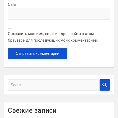
Сайт
Сохранить моё имя, email и адрес сайта в этом
браузере для последующих моих комментариев.
S
e
a
r
c
Свежие записи
h