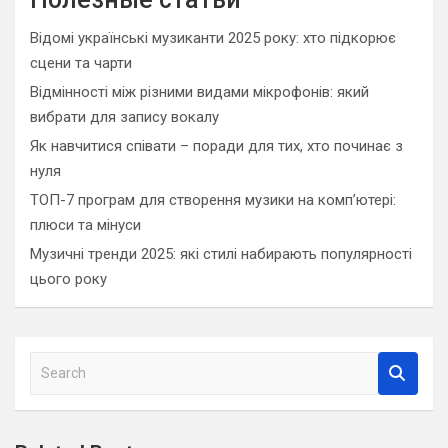
Відомі українські музиканти 2025 року: хто підкорює
сцени та чарти
Відмінності між різними видами мікрофонів: який
вибрати для запису вокалу
Як навчитися співати – поради для тих, хто починає з
нуля
ТОП-7 програм для створення музики на комп’ютері:
плюси та мінуси
Музичні тренди 2025: які стилі набирають популярності
цього року
S
e
a
r