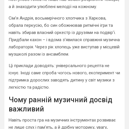
а й знаходити улюблені мелодії на кожному.
Сім’я Андрія, восьмирічного хлопчика з Харкова,
обрала перкусію, бо син обожнював ритмічні ігри та
навіть збирав власний оркестр із друзями на подвір’ї.
Придбали кахон – і вдома з’явилася справжня музична
лабораторія. Через рік хлопець уже виступав у місцевій
музшколі разом із ансамблем.
Ці приклади доводять: універсального рецепта не
існує. Іноді саме спроба чогось нового, експеримент чи
підтримка дорослих заводять дитину у світ музики з
легкістю та радістю.
Чому ранній музичний досвід
важливий
Навіть проста гра на музичних інструментах розвиває
не лише слух і пам’ять, а й дрібну моторику, увагу,