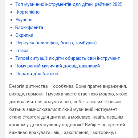
Топ музичних інструментів для дітей: рейтинг 2025
Фортепіано
Укулеле
Блок-флейта
Скрипка
Перкусія (ксилофон, бонго, тамбурин)
Гітара
Типові ситуації: як діти обирають свій інструмент
Чому ранній музичний досвід важливий
Порада для батьків
Енергія дитинства – особлива. Вона прагне вираження,
виходу, гармонії. І музика часто стає тією мовою, якою
дитина вчиться розуміти світ, себе та інших. Скільки
батьків замислювалися: який музичний інструмент
стане стартом для дитини, а можливо, навіть першим
кроком у довгу музичну подорож? Вибір – не простий:
важливо врахувати і вік, і захоплення, і моторику, і