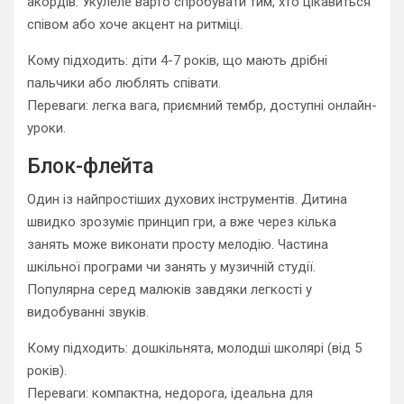
акордів. Укулеле варто спробувати тим, хто цікавиться
співом або хоче акцент на ритміці.
Кому підходить: діти 4-7 років, що мають дрібні
пальчики або люблять співати.
Переваги: легка вага, приємний тембр, доступні онлайн-
уроки.
Блок-флейта
Один із найпростіших духових інструментів. Дитина
швидко зрозуміє принцип гри, а вже через кілька
занять може виконати просту мелодію. Частина
шкільної програми чи занять у музичній студії.
Популярна серед малюків завдяки легкості у
видобуванні звуків.
Кому підходить: дошкільнята, молодші школярі (від 5
років).
Переваги: компактна, недорога, ідеальна для