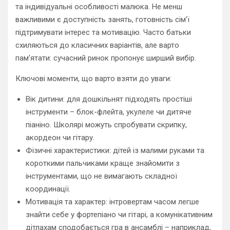
та індивідуальні особливості малюка. Не менш
важливими є доступність занять, готовність сім’ї
підтримувати інтерес та мотивацію. Часто батьки
схиляються до класичних варіантів, але варто
памʼятати: сучасний ринок пропонує ширший вибір.
Ключові моменти, що варто взяти до уваги:
Вік дитини: для дошкільнят підходять простіші
інструменти – блок-флейта, укулеле чи дитяче
піаніно. Школярі можуть спробувати скрипку,
акордеон чи гітару.
Фізичні характеристики: дітей із малими руками та
короткими пальчиками краще знайомити з
інструментами, що не вимагають складної
координації.
Мотивація та характер: інтровертам часом легше
знайти себе у фортепіано чи гітарі, а комунікативним
дітлахам сподобається гра в ансамблі – наприклад,