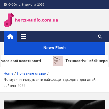
Skip
Суббота, 8 августа, 2026
to
content
hertz-audio.com.ua
News Flash
властивості
Технологічні збої: через що LED-
Home
Полезные статьи
Які музичні інструменти найкраще підходять для дітей:
рейтинг 2025