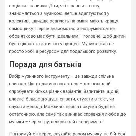
соціальні навички. Діти, які з раннього віку
знайомляться з музикою, легше адаптуються у
колективі, швидше реагують на зміни, мають кращу
самооцінку. Перше знайомство з інструментом не
обов’язково має бути ідеальним – головне, щоб дитині
було цікаво та затишно у процесі. Музика стає не
просто хобі, а ресурсом для подальшого розвитку.
Порада для батьків
Вибір музичного інструменту – це завжди спільна
пригода. Якщо дитина вагається – дозвольте їй
спробувати кілька різних варіантів. Запитайте, що їй,
власне, більше до душі: співати, стукати в такт, чи
слухати мелодії. Можливо, перша покупка буде не
остаточною, але саме так виникає справжня любов до
музики – через гру, відкриття й експеримент.
Підтримуйте інтерес, слухайте разом музику, не бійтеся