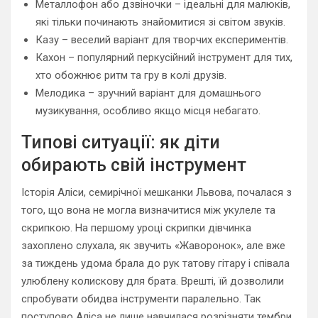
Металлофон або дзвіночки – ідеальні для малюків,
які тільки починають знайомитися зі світом звуків.
Казу – веселий варіант для творчих експериментів.
Кахон – популярний перкусійний інструмент для тих,
хто обожнює ритм та гру в колі друзів.
Мелодика – зручний варіант для домашнього
музикування, особливо якщо місця небагато.
Типові ситуації: як діти
обирають свій інструмент
Історія Аліси, семирічної мешканки Львова, почалася з
того, що вона не могла визначитися між укулеле та
скрипкою. На першому уроці скрипки дівчинка
захоплено слухала, як звучить «Жаворонок», але вже
за тиждень удома брала до рук татову гітару і співала
улюблену колискову для брата. Врешті, їй дозволили
спробувати обидва інструменти паралельно. Так
поступово Аліса не лише навчилася розрізняти тембри,