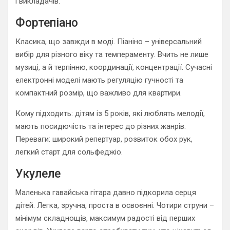
і викладачів.
Фортепіано
Класика, що завжди в моді. Піаніно – універсальний
вибір для різного віку та темпераменту. Вчить не лише
музиці, а й терпінню, координації, концентрації. Сучасні
електронні моделі мають регуляцію гучності та
компактний розмір, що важливо для квартири.
Кому підходить: дітям із 5 років, які люблять мелодії,
мають посидючість та інтерес до різних жанрів.
Переваги: широкий репертуар, розвиток обох рук,
легкий старт для сольфеджіо.
Укулеле
Маленька гавайська гітара давно підкорила серця
дітей. Легка, зручна, проста в освоєнні. Чотири струни –
мінімум складнощів, максимум радості від перших