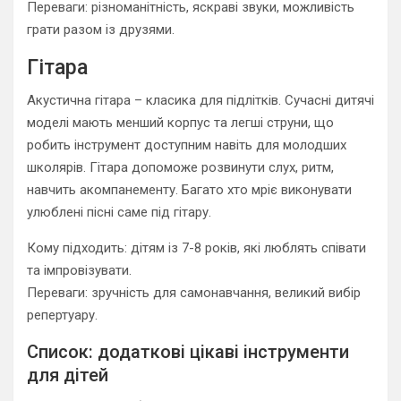
Переваги: різноманітність, яскраві звуки, можливість
грати разом із друзями.
Гітара
Акустична гітара – класика для підлітків. Сучасні дитячі
моделі мають менший корпус та легші струни, що
робить інструмент доступним навіть для молодших
школярів. Гітара допоможе розвинути слух, ритм,
навчить акомпанементу. Багато хто мріє виконувати
улюблені пісні саме під гітару.
Кому підходить: дітям із 7-8 років, які люблять співати
та імпровізувати.
Переваги: зручність для самонавчання, великий вибір
репертуару.
Список: додаткові цікаві інструменти
для дітей