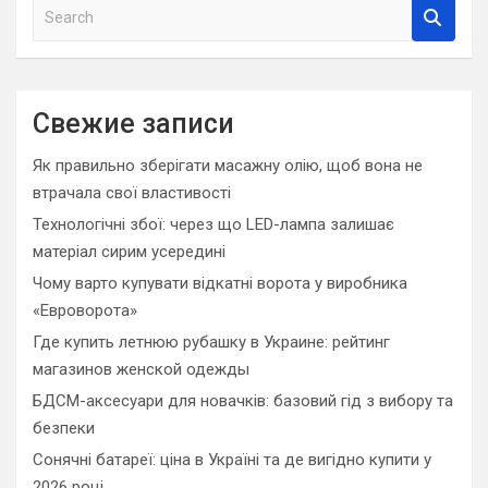
S
e
a
r
c
Свежие записи
h
Як правильно зберігати масажну олію, щоб вона не
втрачала свої властивості
Технологічні збої: через що LED-лампа залишає
матеріал сирим усередині
Чому варто купувати відкатні ворота у виробника
«Евроворота»
Где купить летнюю рубашку в Украине: рейтинг
магазинов женской одежды
БДСМ-аксесуари для новачків: базовий гід з вибору та
безпеки
Сонячні батареї: ціна в Україні та де вигідно купити у
2026 році