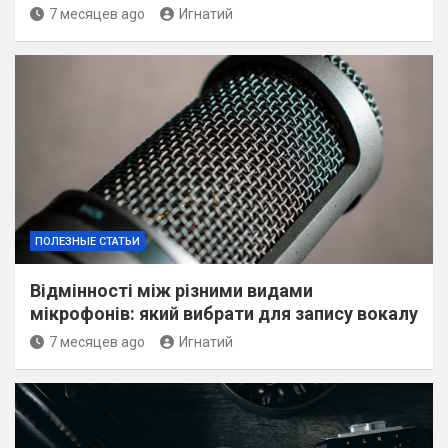
7 месяцев ago
Игнатий
ПОЛЕЗНЫЕ СТАТЬИ
Відмінності між різними видами
мікрофонів: який вибрати для запису вокалу
7 месяцев ago
Игнатий