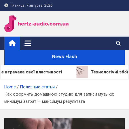
Skip
Пятница, 7 августа, 2026
to
content
hertz-audio.com.ua
News Flash
а свої властивості
Технологічні збої: через щ
Home
Полезные статьи
Как оформить домашнюю студию для записи музыки:
минимум затрат — максимум результата