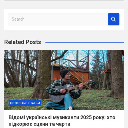
S
e
a
r
Related Posts
c
h
ПОЛЕЗНЫЕ СТАТЬИ
Відомі українські музиканти 2025 року: хто
підкорює сцени та чарти