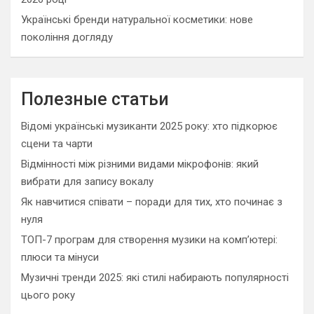
Українські бренди натуральної косметики: нове
покоління догляду
Полезные статьи
Відомі українські музиканти 2025 року: хто підкорює
сцени та чарти
Відмінності між різними видами мікрофонів: який
вибрати для запису вокалу
Як навчитися співати – поради для тих, хто починає з
нуля
ТОП-7 програм для створення музики на комп’ютері:
плюси та мінуси
Музичні тренди 2025: які стилі набирають популярності
цього року