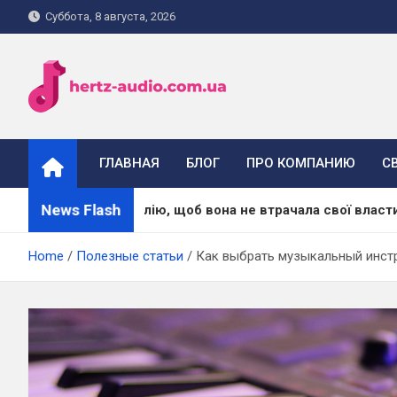
Skip
Суббота, 8 августа, 2026
to
content
hertz-audio.com.ua
ГЛАВНАЯ
БЛОГ
ПРО КОМПАНИЮ
С
News Flash
асажну олію, щоб вона не втрачала свої властивості
Home
Полезные статьи
Как выбрать музыкальный инстр