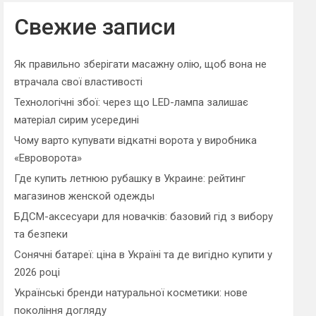
r
c
Свежие записи
h
Як правильно зберігати масажну олію, щоб вона не
втрачала свої властивості
Технологічні збої: через що LED-лампа залишає
матеріал сирим усередині
Чому варто купувати відкатні ворота у виробника
«Евроворота»
Где купить летнюю рубашку в Украине: рейтинг
магазинов женской одежды
БДСМ-аксесуари для новачків: базовий гід з вибору
та безпеки
Сонячні батареї: ціна в Україні та де вигідно купити у
2026 році
Українські бренди натуральної косметики: нове
покоління догляду