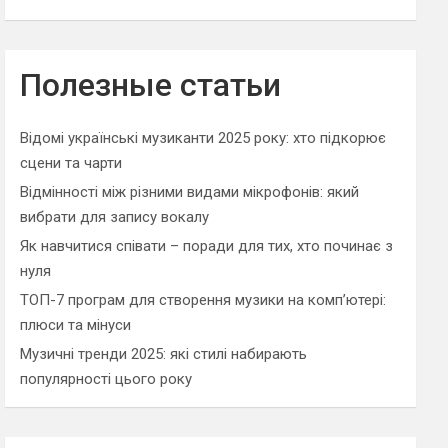
Полезные статьи
Відомі українські музиканти 2025 року: хто підкорює
сцени та чарти
Відмінності між різними видами мікрофонів: який
вибрати для запису вокалу
Як навчитися співати – поради для тих, хто починає з
нуля
ТОП-7 програм для створення музики на комп’ютері:
плюси та мінуси
Музичні тренди 2025: які стилі набирають
популярності цього року