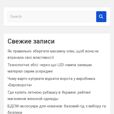
S
e
a
r
c
Свежие записи
h
Як правильно зберігати масажну олію, щоб вона не
втрачала свої властивості
Технологічні збої: через що LED-лампа залишає
матеріал сирим усередині
Чому варто купувати відкатні ворота у виробника
«Евроворота»
Где купить летнюю рубашку в Украине: рейтинг
магазинов женской одежды
БДСМ-аксесуари для новачків: базовий гід з вибору та
безпеки