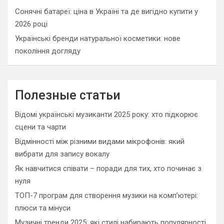
Сонячні батареї: ціна в Україні та де вигідно купити у
2026 році
Українські бренди натуральної косметики: нове
покоління догляду
Полезные статьи
Відомі українські музиканти 2025 року: хто підкорює
сцени та чарти
Відмінності між різними видами мікрофонів: який
вибрати для запису вокалу
Як навчитися співати – поради для тих, хто починає з
нуля
ТОП-7 програм для створення музики на комп’ютері:
плюси та мінуси
Музичні тренди 2025: які стилі набирають популярності