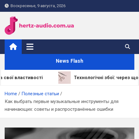
Skip
Воскресенье, 9 августа, 2026
to
content
hertz-audio.com.ua
News Flash
стивості
Технологічні збої: через що LED-ламп
Home
Полезные статьи
Как выбрать первые музыкальные инструменты для
начинающих: советы и распространённые ошибки