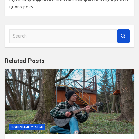
цього року
S
e
a
r
Related Posts
c
h
ПОЛЕЗНЫЕ СТАТЬИ