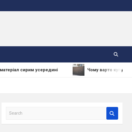
сирим усередині
Чому варто купувати відкатні
S
e
a