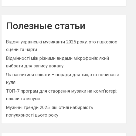
Полезные статьи
Відомі українські музиканти 2025 року: хто підкорює
сцени та чарти
Відмінності між різними видами мікрофонів: який
вибрати для запису вокалу
Як навчитися співати – поради для тих, хто починає з
нуля
ТОП-7 програм для створення музики на комп’ютері:
плюси та мінуси
Музичні тренди 2025: які стилі набирають
популярності цього року