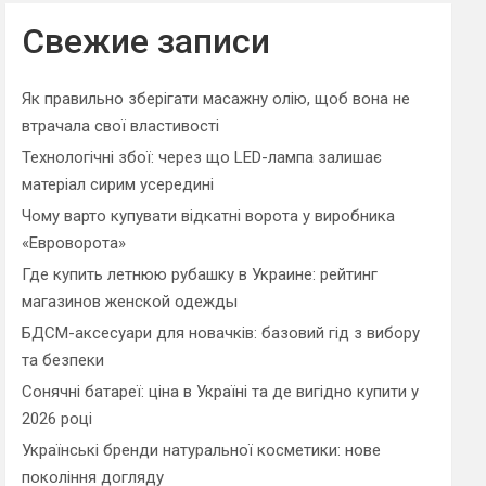
r
c
Свежие записи
h
Як правильно зберігати масажну олію, щоб вона не
втрачала свої властивості
Технологічні збої: через що LED-лампа залишає
матеріал сирим усередині
Чому варто купувати відкатні ворота у виробника
«Евроворота»
Где купить летнюю рубашку в Украине: рейтинг
магазинов женской одежды
БДСМ-аксесуари для новачків: базовий гід з вибору
та безпеки
Сонячні батареї: ціна в Україні та де вигідно купити у
2026 році
Українські бренди натуральної косметики: нове
покоління догляду