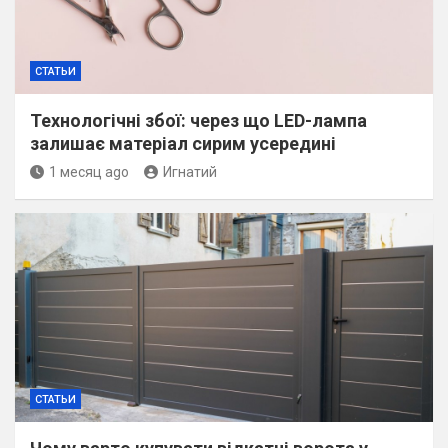
СТАТЬИ
Технологічні збої: через що LED-лампа
залишає матеріал сирим усередині
1 месяц ago
Игнатий
СТАТЬИ