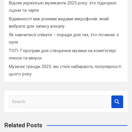
Відомі українські музиканти 2025 року: хто підкорює
сцени та чарти
Відмінності між різними видами мікрофонів: який
вибрати для запису вокалу
Як навчитися співати – поради для тих, хто починає з
нуля
ТОП-7 програм для створення музики на комп’ютері:
плюси та мінуси
Музичні тренди 2025: які стилі набирають популярності
цього року
S
e
a
r
Related Posts
c