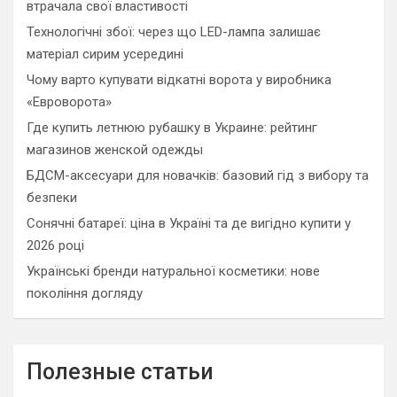
втрачала свої властивості
Технологічні збої: через що LED-лампа залишає
матеріал сирим усередині
Чому варто купувати відкатні ворота у виробника
«Евроворота»
Где купить летнюю рубашку в Украине: рейтинг
магазинов женской одежды
БДСМ-аксесуари для новачків: базовий гід з вибору та
безпеки
Сонячні батареї: ціна в Україні та де вигідно купити у
2026 році
Українські бренди натуральної косметики: нове
покоління догляду
Полезные статьи