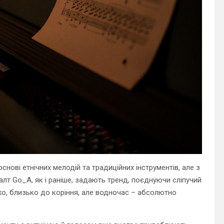
нові етнічних мелодій та традиційних інструментів, але з
алт Go_A, як і раніше, задають тренд, поєднуючи сліпучий
жо, близько до коріння, але водночас – абсолютно