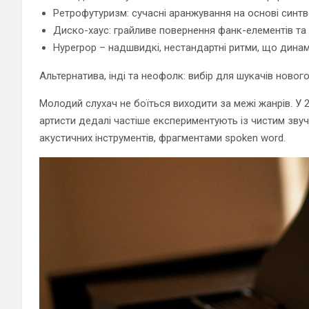
Ретрофутуризм: сучасні аранжування на основі синтв
Диско-хаус: грайливе повернення фанк-елементів та к
Hyperpop – надшвидкі, нестандартні ритми, що дина
Альтернатива, інді та неофолк: вибір для шукачів новог
Молодий слухач не боїться виходити за межі жанрів. У 2
артисти дедалі частіше експериментують із чистим зву
акустичних інструментів, фрагментами spoken word.