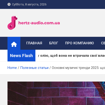
Skip
Суббота, 8 августа, 2026
to
content
hertz-audio.com.ua
ГЛАВНАЯ
БЛОГ
ПРО КОМПАНИЮ
С
News Flash
и масажну олію, щоб вона не втрачала свої властивості
Home
Полезные статьи
Основні музичні тренди 2025: що