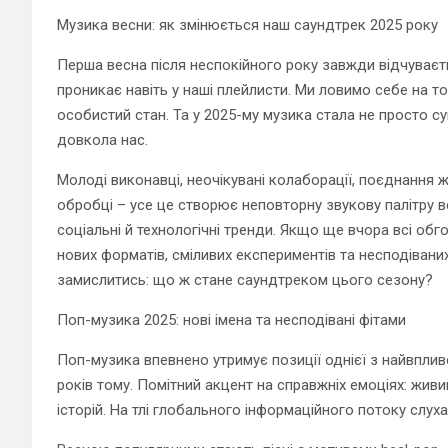
Музика весни: як змінюється наш саундтрек 2025 року
Перша весна після неспокійного року завжди відчуваєт
проникає навіть у наші плейлисти. Ми ловимо себе на том
особистий стан. Та у 2025-му музика стала не просто с
довкола нас.
Молоді виконавці, неочікувані колаборації, поєднання 
обробці – усе це створює неповторну звукову палітру ве
соціальні й технологічні тренди. Якщо ще вчора всі обго
нових форматів, сміливих експериментів та несподівани
замислитись: що ж стане саундтреком цього сезону?
Поп-музика 2025: нові імена та несподівані фітами
Поп-музика впевнено утримує позиції однієї з найвпливо
років тому. Помітний акцент на справжніх емоціях: живий
історій. На тлі глобального інформаційного потоку слух