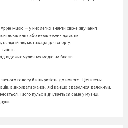
 Apple Music — у них легко знайти свіже звучання.
існі локальних або незалежних артистів.
, вечірній чіл, мотивація для спорту.
льність.
ід відомих музичних медіа чи блогів.
ласного голосу й відкритість до нового. Цієї весни
ців, відкривати жанри, які раніше здавалися далекими,
юється, і його пульс відчувається саме у музиці.
душі.