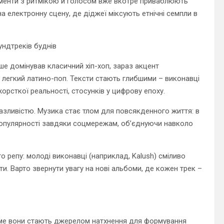
рименти з ритмікою й голосом вже вкотре приваблюють
на електронну сцену, де діджеї міксують етнічні семпли в
ундтреків буднів
ше домінував класичний хіп-хоп, зараз акцент
ill, легкий латино-поп. Тексти стають глибшими – виконавці
рсткої реальності, стосунків у цифрову епоху.
разливістю. Музика стає тлом для повсякденного життя: в
у популярності завдяки соцмережам, об’єднуючи навколо
 репу: молоді виконавці (наприклад, Kalush) сміливо
и. Варто звернути увагу на нові альбоми, де кожен трек –
.
Саме вони стають джерелом натхнення для формування