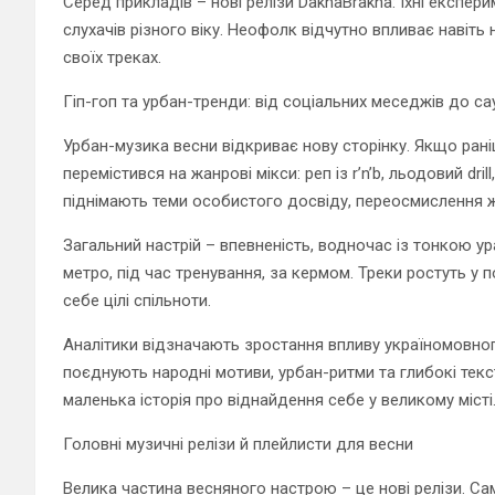
Серед прикладів – нові релізи DakhaBrakha: їхні експе
слухачів різного віку. Неофолк відчутно впливає навіть 
своїх треках.
Гіп-гоп та урбан-тренди: від соціальних меседжів до са
Урбан-музика весни відкриває нову сторінку. Якщо рані
перемістився на жанрові мікси: реп із r’n’b, льодовий dr
піднімають теми особистого досвіду, переосмислення жо
Загальний настрій – впевненість, водночас із тонкою у
метро, під час тренування, за кермом. Треки ростуть 
себе цілі спільноти.
Аналітики відзначають зростання впливу україномовного
поєднують народні мотиви, урбан-ритми та глибокі текст
маленька історія про віднайдення себе у великому місті
Головні музичні релізи й плейлисти для весни
Велика частина весняного настрою – це нові релізи. 