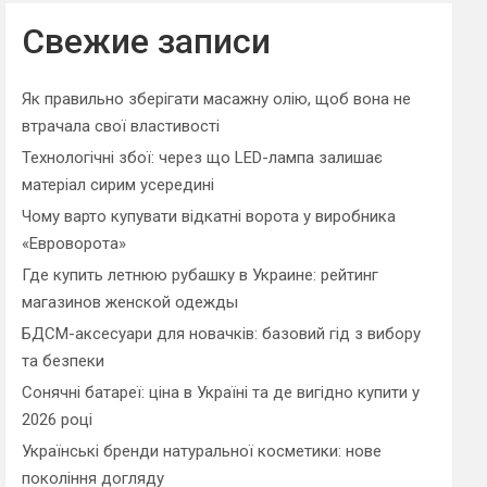
r
c
Свежие записи
h
Як правильно зберігати масажну олію, щоб вона не
втрачала свої властивості
Технологічні збої: через що LED-лампа залишає
матеріал сирим усередині
Чому варто купувати відкатні ворота у виробника
«Евроворота»
Где купить летнюю рубашку в Украине: рейтинг
магазинов женской одежды
БДСМ-аксесуари для новачків: базовий гід з вибору
та безпеки
Сонячні батареї: ціна в Україні та де вигідно купити у
2026 році
Українські бренди натуральної косметики: нове
покоління догляду