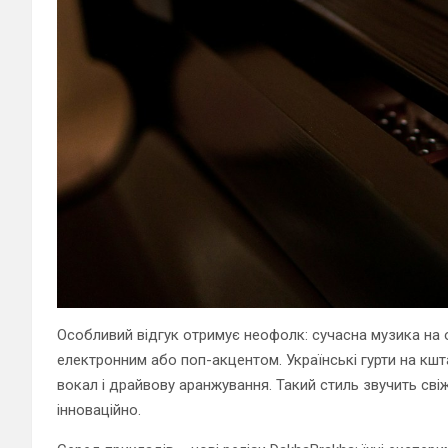
Особливий відгук отримує неофолк: сучасна музика на ос
електронним або поп-акцентом. Українські гурти на кшт
вокал і драйвову аранжування. Такий стиль звучить сві
інноваційно.