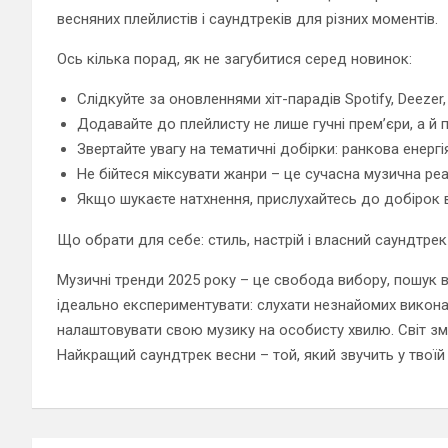
весняних плейлистів і саундтреків для різних моментів.
Ось кілька порад, як не загубитися серед новинок:
Слідкуйте за оновленнями хіт-парадів Spotify, Deezer,
Додавайте до плейлисту не лише гучні прем’єри, а й п
Звертайте увагу на тематичні добірки: ранкова енергія
Не бійтеся міксувати жанри – це сучасна музична реа
Якщо шукаєте натхнення, прислухайтесь до добірок в
Що обрати для себе: стиль, настрій і власний саундтрек
Музичні тренди 2025 року – це свобода вибору, пошук в
ідеально експериментувати: слухати незнайомих виконав
налаштовувати свою музику на особисту хвилю. Світ змін
Найкращий саундтрек весни – той, який звучить у твоїй 