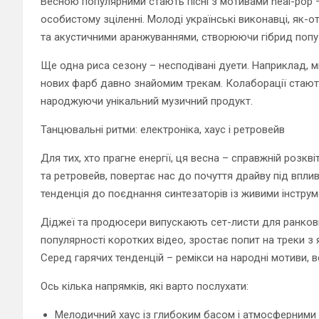
Весною популярними стають пісні з мотивами heal-pop –
особистому зціленні. Молоді українські виконавці, як-
та акустичними аранжуваннями, створюючи гібрид попу й
Ще одна риса сезону – несподівані дуети. Наприклад, 
нових фарб давно знайомим трекам. Колаборації стають
народжуючи унікальний музичний продукт.
Танцювальні ритми: електроніка, хаус і ретровейв
Для тих, хто прагне енергії, ця весна – справжній розк
та ретровейв, повертає нас до почуття драйву під вплив
тенденція до поєднання синтезаторів із живими інструм
Діджеї та продюсери випускають сет-листи для ранкових
популярності коротких відео, зростає попит на треки з 
Серед гарячих тенденцій – ремікси на народні мотиви, вс
Ось кілька напрямків, які варто послухати:
Мелодичний хаус із глибоким басом і атмосферними