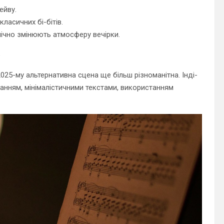
ейву.
ласичних бі-бітів.
мічно змінюють атмосферу вечірки.
о
025-му альтернативна сцена ще більш різноманітна. Інді-
чанням, мінімалістичними текстами, використанням