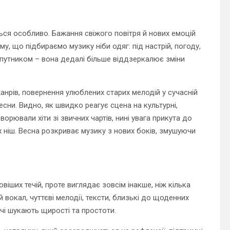
ься особливо. Бажання свіжого повітря й нових емоцій
у, що підбираємо музику ніби одяг: під настрій, погоду,
упутником – вона дедалі більше віддзеркалює зміни
жанрів, повернення улюблених старих мелодій у сучасній
сни. Видно, як швидко реагує сцена на культурні,
ворювали хіти зі звичних чартів, нині увага прикута до
х ніш. Весна розкриває музику з нових боків, змушуючи
віших течій, проте виглядає зовсім інакше, ніж кілька
 вокал, чуттєві мелодії, тексти, близькі до щоденних
ачі шукають щирості та простоти.