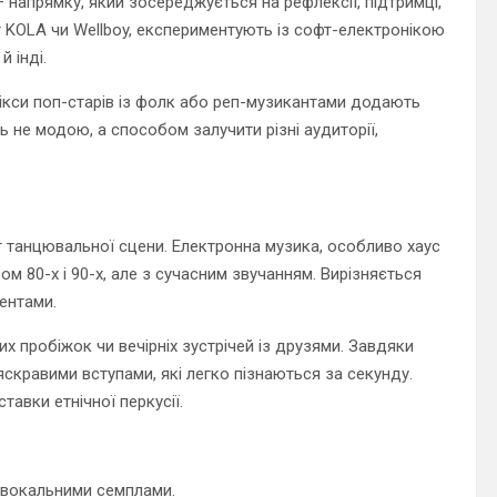
 напрямку, який зосереджується на рефлексії, підтримці,
от KOLA чи Wellboy, експериментують із софт-електронікою
 інді.
мікси поп-старів із фолк або реп-музикантами додають
 не модою, а способом залучити різні аудиторії,
віт танцювальної сцени. Електронна музика, особливо хаус
ом 80-х і 90-х, але з сучасним звучанням. Вирізняється
ентами.
 пробіжок чи вечірніх зустрічей із друзями. Завдяки
яскравими вступами, які легко пізнаються за секунду.
тавки етнічної перкусії.
 вокальними семплами.