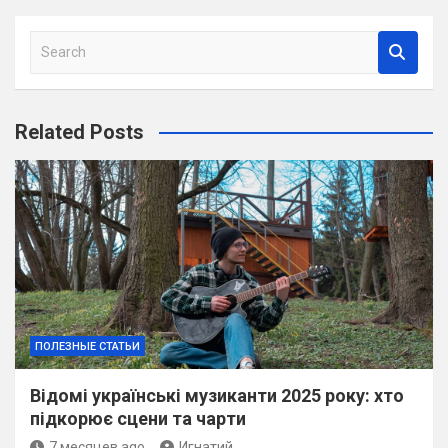
S
e
a
r
Related Posts
c
h
ПОЛЕЗНЫЕ СТАТЬИ
Відомі українські музиканти 2025 року: хто
підкорює сцени та чарти
7 месяцев ago
Игнатий