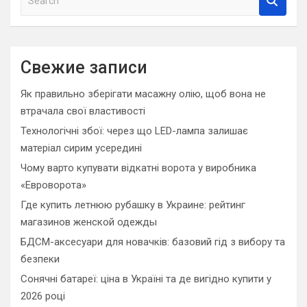
e
a
r
c
Свежие записи
h
Як правильно зберігати масажну олію, щоб вона не
втрачала свої властивості
Технологічні збої: через що LED-лампа залишає
матеріал сирим усередині
Чому варто купувати відкатні ворота у виробника
«Евроворота»
Где купить летнюю рубашку в Украине: рейтинг
магазинов женской одежды
БДСМ-аксесуари для новачків: базовий гід з вибору та
безпеки
Сонячні батареї: ціна в Україні та де вигідно купити у
2026 році