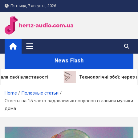
Skip
Пятница, 7 августа, 2026
to
content
hertz-audio.com.ua
News Flash
стивості
Технологічні збої: через що LED-лам
Home
Полезные статьи
Ответы на 15 часто задаваемых вопросов о записи музыки
дома