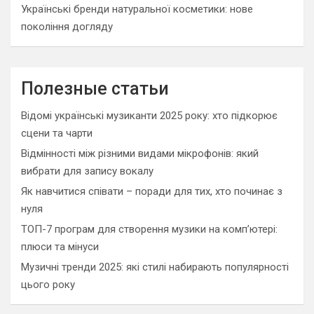
Українські бренди натуральної косметики: нове
покоління догляду
Полезные статьи
Відомі українські музиканти 2025 року: хто підкорює
сцени та чарти
Відмінності між різними видами мікрофонів: який
вибрати для запису вокалу
Як навчитися співати – поради для тих, хто починає з
нуля
ТОП-7 програм для створення музики на комп’ютері:
плюси та мінуси
Музичні тренди 2025: які стилі набирають популярності
цього року