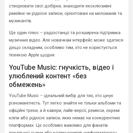
створювати свої добірки, знаходити ексклюзивні
рімейки чи рідкісні записи, орієнтовані на меломанів та
музикантів.
Ще один плюс – радіостанції та розширена підтримка
музичних відео. Але новачкам інтерфейс може здатися
дещо складним, особливо тим, хто не користується
технікою Apple щодня.
YouTube Music: гнучкість, відео і
улюблений контент «без
обмежень»
YouTube Music – ідеальний вибір для тих, хто цінує
різноманітність. Тут легко знайти не тільки альбоми та
офіційні треки, а й кавери, лайв-версії, ремікси, окремі
кліпи або рідкісні записи, яких немає на конкурентних
платформах. Це особливо важливо для фанатів
локальної сцени або колекціонерів «неформатного»