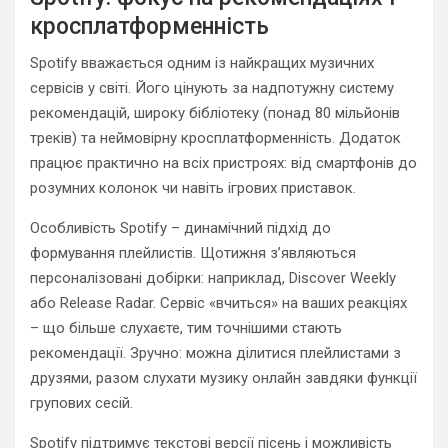
кросплатформенність
Spotify вважається одним із найкращих музичних
сервісів у світі. Його цінують за надпотужну систему
рекомендацій, широку бібліотеку (понад 80 мільйонів
треків) та неймовірну кросплатформенність. Додаток
працює практично на всіх пристроях: від смартфонів до
розумних колонок чи навіть ігрових приставок.
Особливість Spotify – динамічний підхід до
формування плейлистів. Щотижня з’являються
персоналізовані добірки: наприклад, Discover Weekly
або Release Radar. Сервіс «вчиться» на ваших реакціях
– що більше слухаєте, тим точнішими стають
рекомендації. Зручно: можна ділитися плейлистами з
друзями, разом слухати музику онлайн завдяки функції
групових сесій.
Spotify підтримує текстові версії пісень і можливість