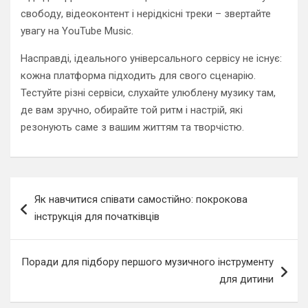
свободу, відеоконтент і нерідкісні треки – звертайте
увагу на YouTube Music.
Насправді, ідеального універсального сервісу не існує:
кожна платформа підходить для свого сценарію.
Тестуйте різні сервіси, слухайте улюблену музику там,
де вам зручно, обирайте той ритм і настрій, які
резонують саме з вашим життям та творчістю.
Навигация
Як навчитися співати самостійно: покрокова
по
інструкція для початківців
записям
Поради для підбору першого музичного інструменту
для дитини