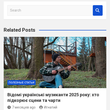
S
e
a
r
Related Posts
c
h
ПОЛЕЗНЫЕ СТАТЬИ
Відомі українські музиканти 2025 року: хто
підкорює сцени та чарти
7 месяцев ago
Игнатий