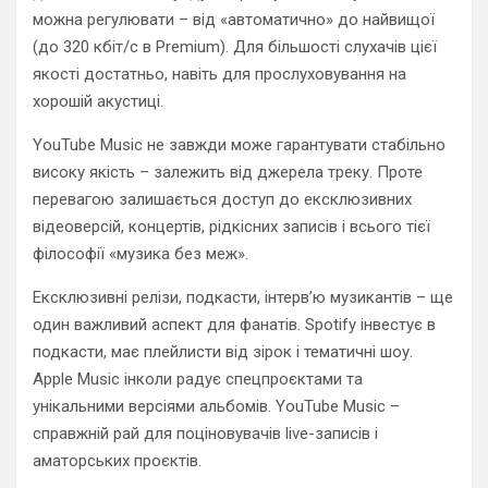
можна регулювати – від «автоматично» до найвищої
(до 320 кбіт/с в Premium). Для більшості слухачів цієї
якості достатньо, навіть для прослуховування на
хорошій акустиці.
YouTube Music не завжди може гарантувати стабільно
високу якість – залежить від джерела треку. Проте
перевагою залишається доступ до ексклюзивних
відеоверсій, концертів, рідкісних записів і всього тієї
філософії «музика без меж».
Ексклюзивні релізи, подкасти, інтерв’ю музикантів – ще
один важливий аспект для фанатів. Spotify інвестує в
подкасти, має плейлисти від зірок і тематичні шоу.
Apple Music інколи радує спецпроєктами та
унікальними версіями альбомів. YouTube Music –
справжній рай для поціновувачів live-записів і
аматорських проєктів.