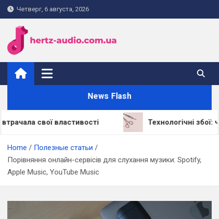
Skip
Четверг, 6 августа, 2026
to
content
hertz-audio.com.ua
News Flash
свої властивості
Технологічні збої: через що
Home
Полезные статьи
Порівняння онлайн-сервісів для слухання музики: Spotify,
Apple Music, YouTube Music