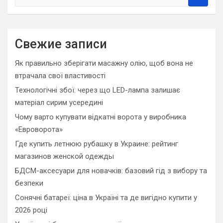
e
a
r
c
Свежие записи
h
Як правильно зберігати масажну олію, щоб вона не
втрачала свої властивості
Технологічні збої: через що LED-лампа залишає
матеріал сирим усередині
Чому варто купувати відкатні ворота у виробника
«Евроворота»
Где купить летнюю рубашку в Украине: рейтинг
магазинов женской одежды
БДСМ-аксесуари для новачків: базовий гід з вибору та
безпеки
Сонячні батареї: ціна в Україні та де вигідно купити у
2026 році