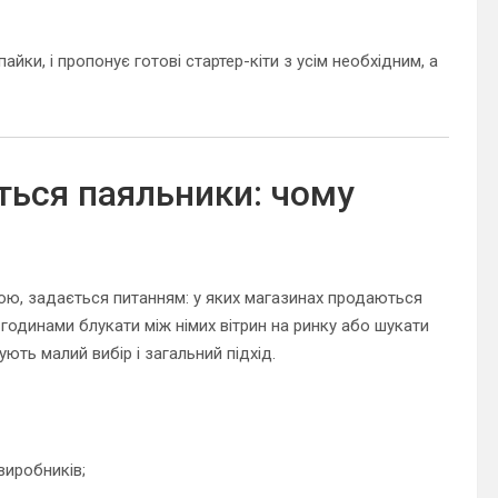
айки, і пропонує готові стартер-кіти з усім необхідним, а
ться паяльники: чому
ою, задається питанням: у яких магазинах продаються
годинами блукати між німих вітрин на ринку або шукати
ють малий вибір і загальний підхід.
виробників;