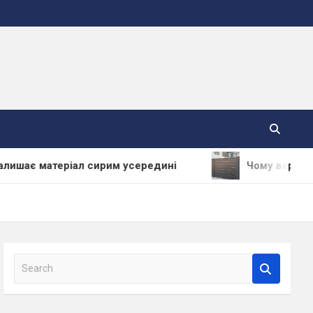
атеріал сирим усередині
Чому варто купувати 
S
e
a