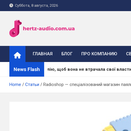
Skip
Суббота, 8 августа, 2026
to
content
hertz-audio.com.ua
ГЛАВНАЯ
БЛОГ
ПРО КОМПАНИЮ
С
News Flash
и масажну олію, щоб вона не втрачала свої властивості
Home
Статьи
Radioshop — спеціалізований магазин паял