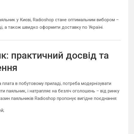
аяльник у Києві, Radioshop стане оптимальним вибором –
і, а також швидко оформити доставку по Україні.
к: практичний досвід та
ення
на плата в побутовому приладі, потреба модернізувати
и паяльник, і натрапляє на безліч оголошень – від ринку
газин паяльників Radioshop пропонує вигідне поєднання:
й;