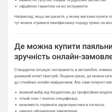
офіційною гарантією на всі інструменти.
Наприклад, якщо ви шукаєте, у якому магазині купити п
тут можна отримати кваліфіковану пораду прямо на місц
Де можна купити паяльни
зручність онлайн-замовл
Стандартна ситуація: несправність в автомобілі, злама
домашній smart-пристрій. Людина шукає, де можна купит
до стихійних онлайн-майданчиків. Але саме інтернет ма
великий вибір від бюджетних до професійних моделе
чіткий опис і технічні специфікації;
можливість порівняти характеристики в каталозі;
швидке оформлення замовлення;