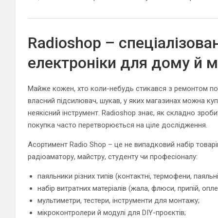
Radioshop – спеціалізова
електроніки для дому й м
Майже кожен, хто коли-небудь стикався з ремонтом побу
власний підсилювач, шукав, у яких магазинах можна ку
неякісний інструмент. Radioshop знає, як складно зроб
покупка часто перетворюється на ціле дослідження.
Асортимент Radio Shop – це не випадковий набір товар
радіоаматору, майстру, студенту чи професіоналу:
паяльники різних типів (контактні, термофени, паяльні 
набір витратних матеріалів (жала, флюси, припій, опле
мультиметри, тестери, інструменти для монтажу;
мікроконтролери й модулі для DIY-проєктів;