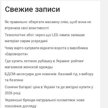
r
c
Свежие записи
h
Як правильно зберігати масажну олію, щоб вона не
втрачала свої властивості
Технологічні збої: через що LED-лампа залишає
матеріал сирим усередині
Чому варто купувати відкатні ворота у виробника
«Евроворота»
Где купить летнюю рубашку в Украине: рейтинг
магазинов женской одежды
БДСМ-аксесуари для новачків: базовий гід з вибору
та безпеки
Сонячні батареї: ціна в Україні та де вигідно купити у
2026 році
Українські бренди натуральної косметики: нове
покоління догляду