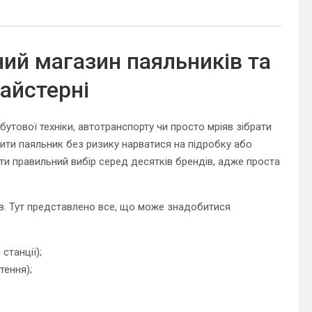
ний магазин паяльників та
айстерні
тової техніки, автотранспорту чи просто мріяв зібрати
пити паяльник без ризику нарватися на підробку або
ити правильний вибір серед десятків брендів, адже проста
ів. Тут представлено все, що може знадобитися
станції);
тення);