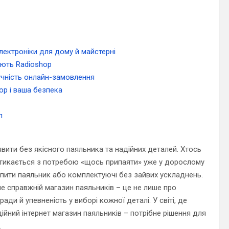
електроніки для дому й майстерні
ають Radioshop
учність онлайн-замовлення
hop і ваша безпека
п
ити без якісного паяльника та надійних деталей. Хтось
стикається з потребою «щось припаяти» уже у дорослому
упити паяльник або комплектуючі без зайвих ускладнень.
е справжній магазин паяльників – це не лише про
ади й упевненість у виборі кожної деталі. У світі, де
ійний інтернет магазин паяльників – потрібне рішення для
.