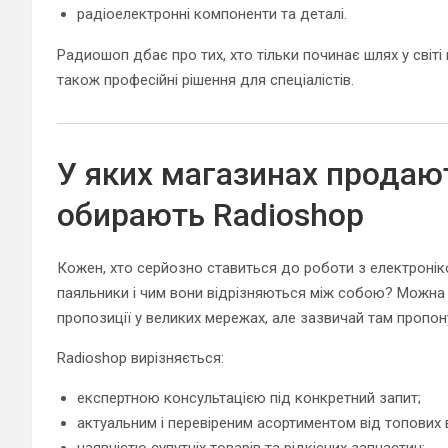
радіоелектронні компоненти та деталі.
Радиошоп дбає про тих, хто тільки починає шлях у світі п
також професійні рішення для спеціалістів.
У яких магазинах продаю
обирають Radioshop
Кожен, хто серйозно ставиться до роботи з електронік
паяльники і чим вони відрізняються між собою? Можна 
пропозиції у великих мережах, але зазвичай там пропону
Radioshop вирізняється:
експертною консультацією під конкретний запит;
актуальним і перевіреним асортиментом від топових 
наявністю супутніх товарів та рідкісних запчастин;