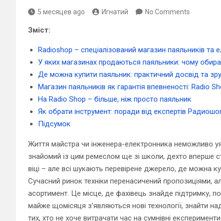
5 месяцев ago
Игнатий
No Comments
Зміст:
Radioshop – спеціалізований магазин паяльників та 
У яких магазинах продаються паяльники: чому обир
Де можна купити паяльник: практичний досвід та зр
Магазин паяльників як гарантія впевненості: Radio S
На Radio Shop – більше, ніж просто паяльник
Як обрати інструмент: поради від експертів Радиошо
Підсумок
Життя майстра чи інженера-електронника неможливо уяв
знайомий із цим ремеслом ще зі школи, дехто вперше 
віці – але всі шукають перевірене джерело, де можна к
Сучасний ринок техніки перенасичений пропозиціями, ал
асортимент. Це місце, де фахівець знайде підтримку, пор
майже щомісяця з’являються нові технології, знайти над
тих, хто не хоче витрачати час на сумнівні експерименти