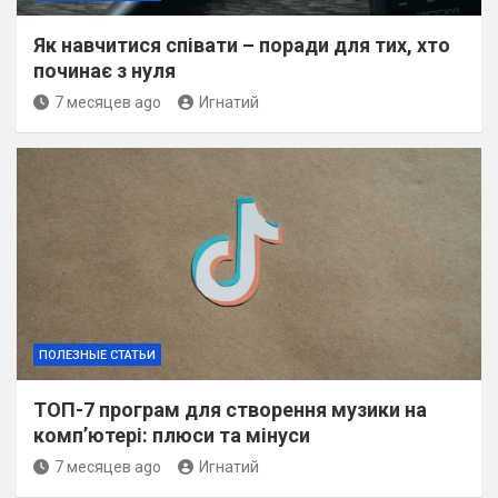
Як навчитися співати – поради для тих, хто
починає з нуля
7 месяцев ago
Игнатий
ПОЛЕЗНЫЕ СТАТЬИ
ТОП-7 програм для створення музики на
комп’ютері: плюси та мінуси
7 месяцев ago
Игнатий