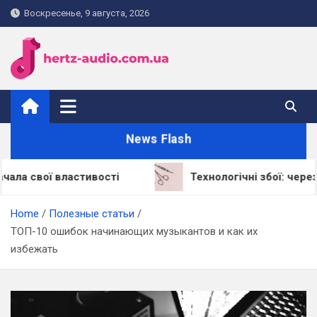
Skip
Воскресенье, 9 августа, 2026
to
content
hertz-audio.com.ua
News Flash
 властивості
Технологічні збої: через що LED-
Home
Полезные статьи
ТОП-10 ошибок начинающих музыкантов и как их
избежать