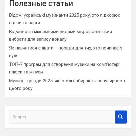
Полезные статьи
Відомі українські музиканти 2025 року: хто підкорює
сцени та чарти
Відмінності між різними видами мікрофонів: який
вибрати для запису вокалу
Як навчитися співати – поради для тих, хто починає з
нуля
ТОП-7 програм для створення музики на комп’ютері:
плюси та мінуси
Музичні тренди 2025: які стилі набирають популярності
цього року
S
e
a