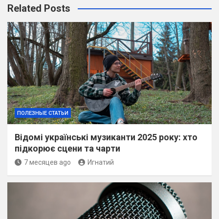
r
Related Posts
c
h
ПОЛЕЗНЫЕ СТАТЬИ
Відомі українські музиканти 2025 року: хто
підкорює сцени та чарти
7 месяцев ago
Игнатий