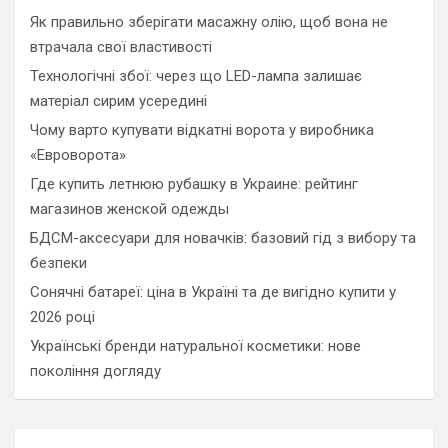
h
Як правильно зберігати масажну олію, щоб вона не
втрачала свої властивості
Технологічні збої: через що LED-лампа залишає
матеріал сирим усередині
Чому варто купувати відкатні ворота у виробника
«Евроворота»
Где купить летнюю рубашку в Украине: рейтинг
магазинов женской одежды
БДСМ-аксесуари для новачків: базовий гід з вибору та
безпеки
Сонячні батареї: ціна в Україні та де вигідно купити у
2026 році
Українські бренди натуральної косметики: нове
покоління догляду