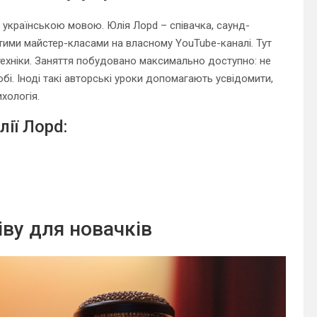
 українською мовою. Юлія Лорd – співачка, саунд-
итими майстер-класами на власному YouTube-каналі. Тут
і техніки. Заняття побудовано максимально доступно: не
собі. Іноді такі авторські уроки допомагають усвідомити,
хологія.
ії Лорd:
іву для новачків