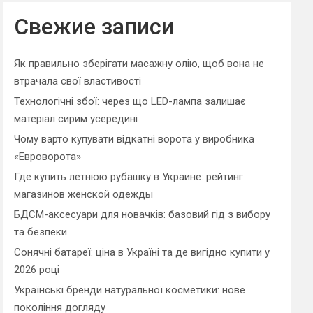
r
c
Свежие записи
h
Як правильно зберігати масажну олію, щоб вона не
втрачала свої властивості
Технологічні збої: через що LED-лампа залишає
матеріал сирим усередині
Чому варто купувати відкатні ворота у виробника
«Евроворота»
Где купить летнюю рубашку в Украине: рейтинг
магазинов женской одежды
БДСМ-аксесуари для новачків: базовий гід з вибору
та безпеки
Сонячні батареї: ціна в Україні та де вигідно купити у
2026 році
Українські бренди натуральної косметики: нове
покоління догляду