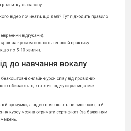
я розвитку діапазону.
кого відео починати, що далі? Тут підходить правило
евіреними відгуками).
т крок за кроком подають теорію й практику.
кщо по 5-10 хвилин.
хід до навчання вокалу
 безкоштовні онлайн-курси співу від провідних
часто обирають ті, хто хоче відчути різницю між
 й зрозумілі, а відео пояснюють не лише «як», а й
шення курсу можна отримати сертифікат (за бажанням –
обмежень.