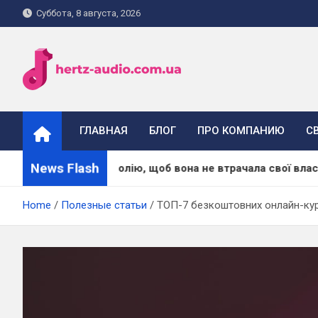
Skip
Суббота, 8 августа, 2026
to
content
hertz-audio.com.ua
ГЛАВНАЯ
БЛОГ
ПРО КОМПАНИЮ
С
News Flash
ти масажну олію, щоб вона не втрачала свої властивості
Home
Полезные статьи
ТОП-7 безкоштовних онлайн-курс