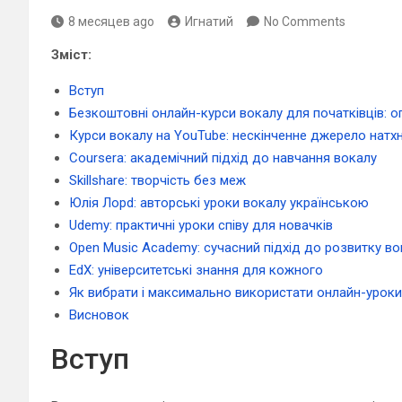
8 месяцев ago
Игнатий
No Comments
Зміст:
Вступ
Безкоштовні онлайн-курси вокалу для початківців: о
Курси вокалу на YouTube: нескінченне джерело натх
Coursera: академічний підхід до навчання вокалу
Skillshare: творчість без меж
Юлія Лорd: авторські уроки вокалу українською
Udemy: практичні уроки співу для новачків
Open Music Academy: сучасний підхід до розвитку во
EdX: університетські знання для кожного
Як вибрати і максимально використати онлайн-уроки
Висновок
Вступ