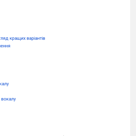
гляд кращих варіантів
нення
калу
 вокалу