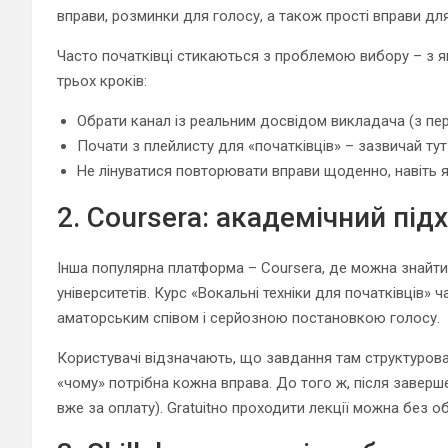
вправи, розминки для голосу, а також прості вправи дл
Часто початківці стикаються з проблемою вибору – з я
трьох кроків:
Обрати канал із реальним досвідом викладача (з пер
Почати з плейлисту для «початківців» – зазвичай ту
Не лінуватися повторювати вправи щоденно, навіть я
2. Coursera: академічний під
Інша популярна платформа – Coursera, де можна знайти
університетів. Курс «Вокальні техніки для початківців» 
аматорським співом і серйозною постановкою голосу.
Користувачі відзначають, що завдання там структуровані
«чому» потрібна кожна вправа. До того ж, після завер
вже за оплату). Gratuitно проходити лекції можна без 