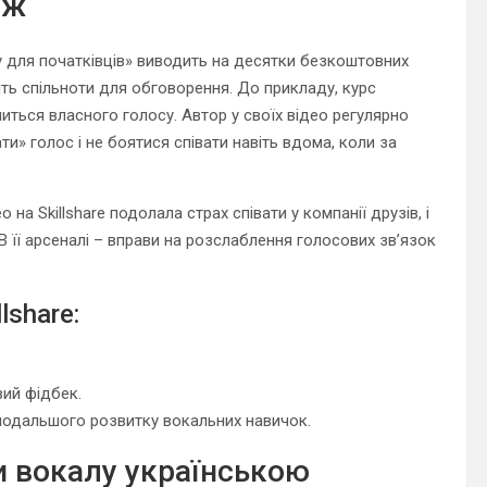
еж
у для початківців» виводить на десятки безкоштовних
віть спільноти для обговорення. До прикладу, курс
иться власного голосу. Автор у своїх відео регулярно
ти» голос і не боятися співати навіть вдома, коли за
 на Skillshare подолала страх співати у компанії друзів, і
В її арсеналі – вправи на розслаблення голосових зв’язок
lshare:
вий фідбек.
подальшого розвитку вокальних навичок.
ки вокалу українською