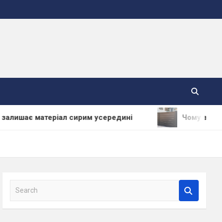
матеріал сирим усередині
Чому варто купувати
S
e
a