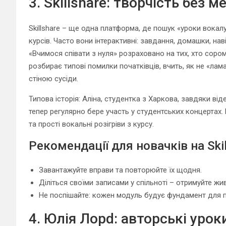
3. Skillshare: творчість без м
Skillshare – ще одна платформа, де пошук «уроки вокал
курсів. Часто вони інтерактивні: завдання, домашки, на
«Вчимося співати з нуля» розраховано на тих, хто сором
розбирає типові помилки початківців, вчить, як не «лама
стіною сусіди.
Типова історія: Аліна, студентка з Харкова, завдяки відео
тепер регулярно бере участь у студентських концертах. 
та прості вокальні розігріви з курсу.
Рекомендації для новачків на Skil
Завантажуйте вправи та повторюйте їх щодня.
Діліться своїми записами у спільноті – отримуйте жи
Не поспішайте: кожен модуль будує фундамент для 
4. Юлія Лорd: авторські уро