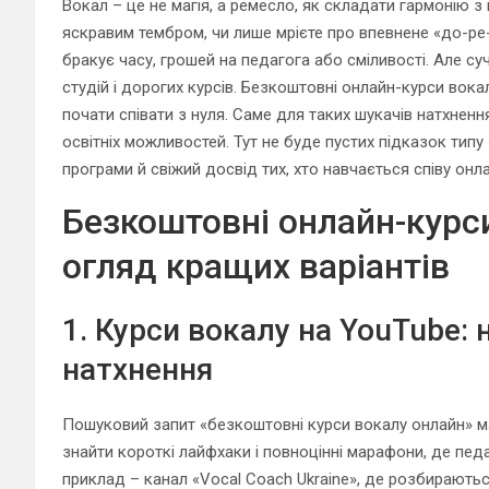
Вокал – це не магія, а ремесло, як складати гармонію з
яскравим тембром, чи лише мрієте про впевнене «до-ре-мі
бракує часу, грошей на педагога або сміливості. Але с
студій і дорогих курсів. Безкоштовні онлайн-курси вок
почати співати з нуля. Саме для таких шукачів натхнення
освітніх можливостей. Тут не буде пустих підказок типу
програми й свіжий досвід тих, хто навчається співу онла
Безкоштовні онлайн-курси
огляд кращих варіантів
1. Курси вокалу на YouTube:
натхнення
Пошуковий запит «безкоштовні курси вокалу онлайн» м
знайти короткі лайфхаки і повноцінні марафони, де пед
приклад – канал «Vocal Coach Ukraine», де розбирають