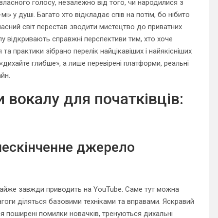
 власного голосу, незалежно від того, чи народилися з
» у душі. Багато хто відкладає спів на потім, бо нібито
учасний світ перестав зводити мистецтво до приватних
алу відкривають справжні перспективи тим, хто хоче
 та практики зібрано перелік найцікавіших і найякісніших
 «дихайте глибше», а лише перевірені платформи, реальні
йн.
 вокалу для початківців:
 нескінченне джерело
айже завжди приводить на YouTube. Саме тут можна
агоги діляться базовими техніками та вправами. Яскравий
ся поширені помилки новачків, тренуються дихальні