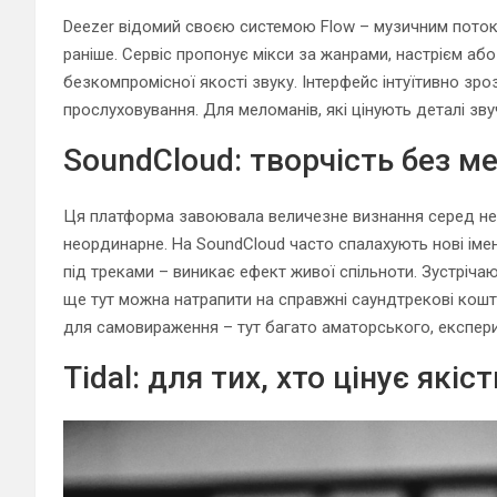
Deezer відомий своєю системою Flow – музичним поток
раніше. Сервіс пропонує мікси за жанрами, настрієм аб
безкомпромісної якості звуку. Інтерфейс інтуїтивно зр
прослуховування. Для меломанів, які цінують деталі зв
SoundCloud: творчість без м
Ця платформа завоювала величезне визнання серед нез
неординарне. На SoundCloud часто спалахують нові імен
під треками – виникає ефект живої спільноти. Зустрічаю
ще тут можна натрапити на справжні саундтрекові кош
для самовираження – тут багато аматорського, експер
Tidal: для тих, хто цінує якіст