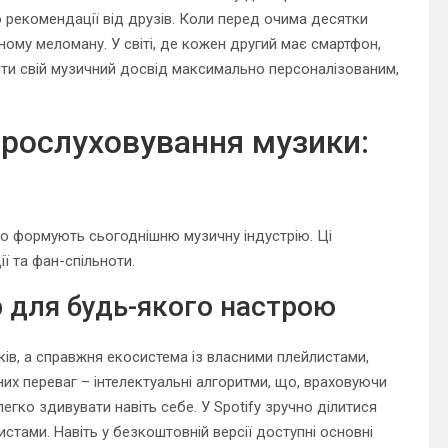
бо рекомендації від друзів. Коли перед очима десятки
ому меломану. У світі, де кожен другий має смартфон,
бити свій музичний досвід максимально персоналізованим,
прослуховування музики:
що формують сьогоднішню музичну індустрію. Ці
ї та фан-спільноти.
ір для будь-якого настрою
еків, а справжня екосистема із власними плейлистами,
них переваг – інтелектуальні алгоритми, що, враховуючи
егко здивувати навіть себе. У Spotify зручно ділитися
стами. Навіть у безкоштовній версії доступні основні