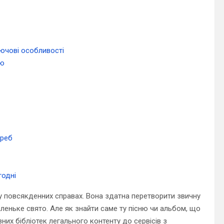
ючові особливості
ою
треб
годні
 у повсякденних справах. Вона здатна перетворити звичну
аленьке свято. Але як знайти саме ту пісню чи альбом, що
них бібліотек легального контенту до сервісів з