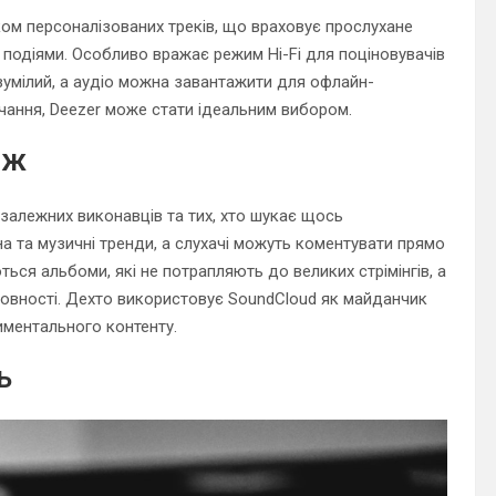
ом персоналізованих треків, що враховує прослухане
о подіями. Особливо вражає режим Hi-Fi для поціновувачів
озумілий, а аудіо можна завантажити для офлайн-
учання, Deezer може стати ідеальним вибором.
еж
алежних виконавців та тих, хто шукає щось
а та музичні тренди, а слухачі можуть коментувати прямо
ться альбоми, які не потрапляють до великих стрімінгів, а
товності. Дехто використовує SoundCloud як майданчик
иментального контенту.
ь