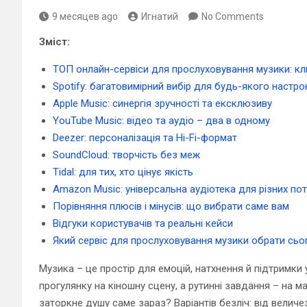
9 месяцев ago
Игнатий
No Comments
Зміст:
ТОП онлайн-сервіси для прослуховування музики: кл
Spotify: багатовимірний вибір для будь-якого настр
Apple Music: синергія зручності та ексклюзиву
YouTube Music: відео та аудіо – два в одному
Deezer: персоналізація та Hi-Fi-формат
SoundCloud: творчість без меж
Tidal: для тих, хто цінує якість
Amazon Music: універсальна аудіотека для різних по
Порівняння плюсів і мінусів: що вибрати саме вам
Відгуки користувачів та реальні кейси
Який сервіс для прослуховування музики обрати сьо
Музика – це простір для емоцій, натхнення й підтримки
прогулянку на кіношну сцену, а рутинні завдання – на м
заторкне душу саме зараз? Варіантів безліч: від величез