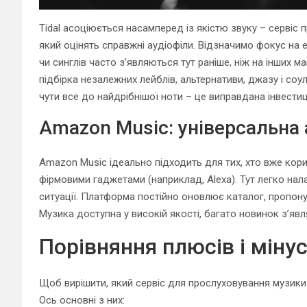
Tidal асоціюється насамперед із якістю звуку – сервіс п
який оцінять справжні аудіофіли. Відзначимо фокус на
чи синглів часто з’являються тут раніше, ніж на інших м
підбірка незалежних лейблів, альтернативи, джазу і соу
чути все до найдрібнішої ноти – це виправдана інвестиц
Amazon Music: універсальна 
Amazon Music ідеально підходить для тих, хто вже кор
фірмовими гаджетами (наприклад, Alexa). Тут легко нал
ситуації. Платформа постійно оновлює каталог, пропонує 
Музика доступна у високій якості, багато новинок з’явл
Порівняння плюсів і міну
Щоб вирішити, який сервіс для прослуховування музики 
Ось основні з них: