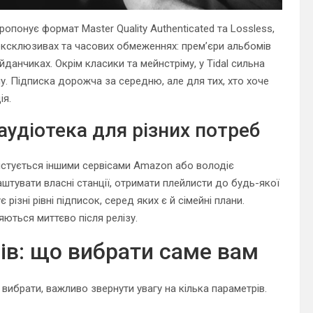
ропонує формат Master Quality Authenticated та Lossless,
 ексклюзивах та часових обмеженнях: прем’єри альбомів
айданчиках. Окрім класики та мейнстріму, у Tidal сильна
лу. Підписка дорожча за середню, але для тих, хто хоче
ія.
аудіотека для різних потреб
истується іншими сервісами Amazon або володіє
аштувати власні станції, отримати плейлисти до будь-якої
різні рівні підписок, серед яких є й сімейні плани.
яються миттєво після релізу.
сів: що вибрати саме вам
вибрати, важливо звернути увагу на кілька параметрів.