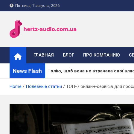
Skip
Пятница, 7 августа, 2026
to
content
hertz-audio.com.ua
ГЛАВНАЯ
БЛОГ
ПРО КОМПАНИЮ
С
News Flash
ати масажну олію, щоб вона не втрачала свої властивості
Home
Полезные статьи
ТОП-7 онлайн-сервісів для просл