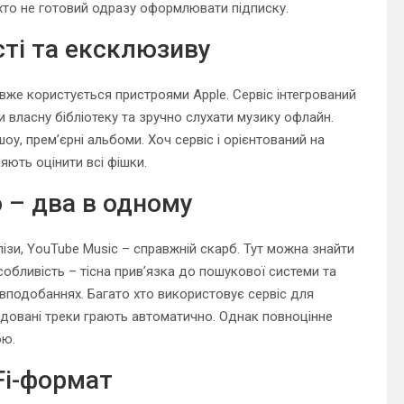
 хто не готовий одразу оформлювати підписку.
сті та ексклюзиву
о вже користується пристроями Apple. Сервіс інтегрований
 власну бібліотеку та зручно слухати музику офлайн.
оу, прем’єрні альбоми. Хоч сервіс і орієнтований на
яють оцінити всі фішки.
о – два в одному
елізи, YouTube Music – справжній скарб. Тут можна знайти
 Особливість – тісна прив’язка до пошукової системи та
вподобаннях. Багато хто використовує сервіс для
довані треки грають автоматично. Однак повноцінне
ою.
-Fi-формат