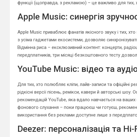
функції (щоправда, з рекламою) – це важливо для тих,
Apple Music: синергія зручно
Apple Music приваблює фанатів якісного звуку і тих, хт
з усіма гаджетами екосистеми, дозволяє синхронізувати
Відмінна риса – ексклюзивний контент: концерти, радіош
передплатників, три місяці безкоштовного тесту дозвол
YouTube Music: відео та ауді
Для тих, хто полюбляє кліпи, лайв-записи та офіційні р
рідкісні версії пісень, ремікси, кавери й авторські шоу.
рекомендацій YouTube, яка вдало навчається на ваших 
фонового слухання – поки працюєш чи готуєш, рекомен
використання без реклами доступне лише з передплат
Deezer: персоналізація та Hi