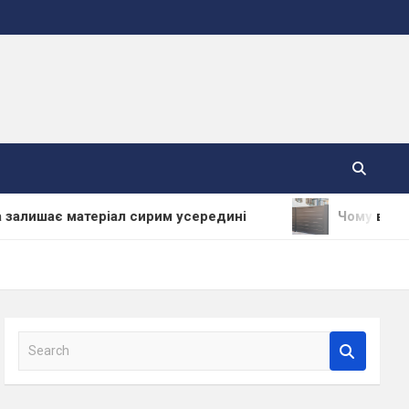
 матеріал сирим усередині
Чому варто купувати
S
e
a