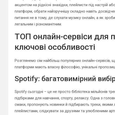
акцентом на рідкісні знахідки, плейлисти під настрій а
платформ, обрати найзручнішу складно навіть досвідчен
питання не в тому, де слухати музику онлайн, а як зро
легальним і різноманітним.
ТОП онлайн-сервіси для 
ключові особливості
Розглянемо сім найбільш популярних онлайн-сервісів, 
платформи мають власну філософію, унікальні пропозиці
Spotify: багатовимірний виб
Spotify сьогодні – це не просто бібліотека мільйонів тр
підбірками для навчання, спорту, релаксу. Одна з голов
смаки, пропонують новинки й підбирають треки, якими л
плейлистами, слідкувати за друзями та улюбленими арти