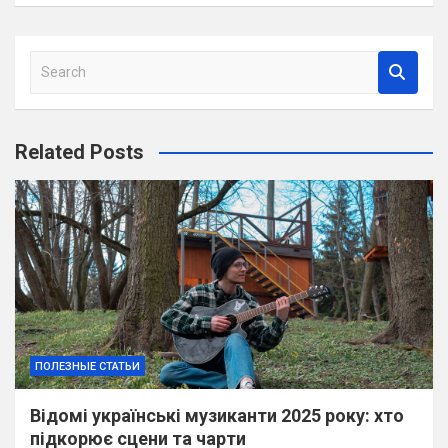
S
e
a
r
Related Posts
c
h
ПОЛЕЗНЫЕ СТАТЬИ
Відомі українські музиканти 2025 року: хто
підкорює сцени та чарти