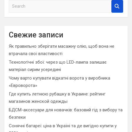
S
e
a
r
c
Свежие записи
h
Як правильно зберігати масажну олію, щоб вона не
втрачала свої властивості
Технологічні збої: через що LED-лампа залишає
матеріал сирим усередині
Чому варто купувати відкатні ворота у виробника
«Евроворота»
Где купить летнюю рубашку в Украине: рейтинг
магазинов женской одежды
БДСМ-аксесуари для новачків: базовий гід з вибору та
безпеки
Сонячні батареї: ціна в Україні та де вигідно купити у