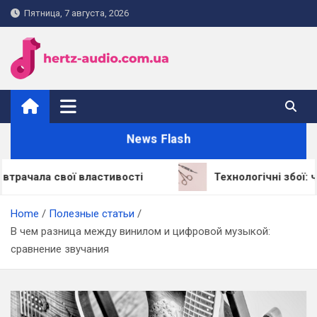
Skip
Пятница, 7 августа, 2026
to
content
hertz-audio.com.ua
News Flash
вої властивості
Технологічні збої: через що 
Home
Полезные статьи
В чем разница между винилом и цифровой музыкой:
сравнение звучания