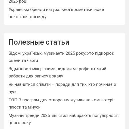
2026 році
Українські бренди натуральної косметики: нове
покоління догляду
Полезные статьи
Відомі українські музиканти 2025 року: хто підкорює
сцени та чарти
Відмінності між різними видами мікрофонів: який
вибрати для запису вокалу
Як навчитися співати – поради для тих, хто починає з
нуля
ТОП-7 програм для створення музики на комп’ютері:
плюси та мінуси
Музичні тренди 2025: які стилі набирають популярності
цього року