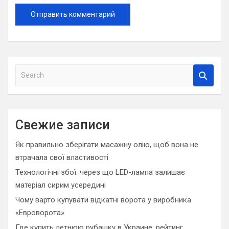
S
e
a
r
c
Свежие записи
h
Як правильно зберігати масажну олію, щоб вона не
втрачала свої властивості
Технологічні збої: через що LED-лампа залишає
матеріал сирим усередині
Чому варто купувати відкатні ворота у виробника
«Евроворота»
Где купить летнюю рубашку в Украине: рейтинг