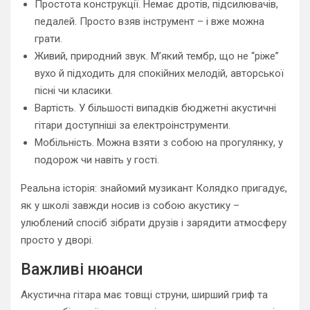
Простота конструкції. Немає дротів, підсилювачів,
педалей. Просто взяв інструмент – і вже можна
грати.
Живий, природний звук. М’який тембр, що не “ріже”
вухо й підходить для спокійних мелодій, авторської
пісні чи класики.
Вартість. У більшості випадків бюджетні акустичні
гітари доступніші за електроінструменти.
Мобільність. Можна взяти з собою на прогулянку, у
подорож чи навіть у гості.
Реальна історія: знайомий музикант Колядко пригадує,
як у школі завжди носив із собою акустику –
улюблений спосіб зібрати друзів і зарядити атмосферу
просто у дворі.
Важливі нюанси
Акустична гітара має товщі струни, ширший гриф та