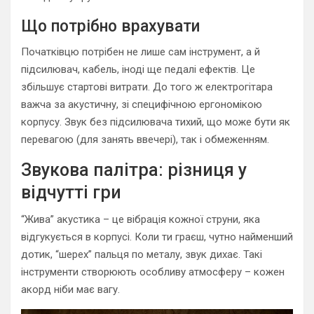
Що потрібно врахувати
Початківцю потрібен не лише сам інструмент, а й
підсилювач, кабель, іноді ще педалі ефектів. Це
збільшує стартові витрати. До того ж електрогітара
важча за акустичну, зі специфічною ергономікою
корпусу. Звук без підсилювача тихий, що може бути як
перевагою (для занять ввечері), так і обмеженням.
Звукова палітра: різниця у
відчутті гри
“Жива” акустика – це вібрація кожної струни, яка
відгукується в корпусі. Коли ти граєш, чутно найменший
дотик, “шерех” пальця по металу, звук дихає. Такі
інструменти створюють особливу атмосферу – кожен
акорд ніби має вагу.