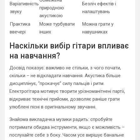
Обмежена
Варіативність
Безліч ефектів і
природною
звуку
налаштувань
акустикою
Практика
Може турбувати
Можна грати у
ввечері
інших
навушниках
Наскільки вибір гітари впливає
на навчання?
Досвід показує: важливо не стільки, з чого почати,
скільки – не відкладати навчання. Акустика більше
дисциплінує, “прокачує” силу пальців і ритм.
Електрогітара мотивує творити урізноманітнені партії,
відкриває технічні прийоми, дозволяє раніше грати
улюблені пісні в оригінальному звучанні.
Знайома викладачка музики радить: спробуйте
потримати обидва інструменти, якщо є можливість –
послухайте себе з боку. Часом усе вирішує банальне