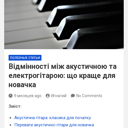
ПОЛЕЗНЫЕ СТАТЬИ
Відмінності між акустичною та
електрогітарою: що краще для
новачка
9 месяцев ago
Игнатий
No Comments
Зміст:
Акустична гітара: класика для початку
Переваги акустичної гітари для новачка