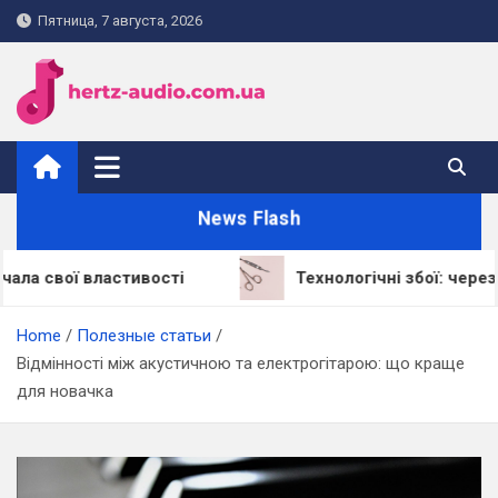
Skip
Пятница, 7 августа, 2026
to
content
hertz-audio.com.ua
News Flash
 властивості
Технологічні збої: через що LED-
Home
Полезные статьи
Відмінності між акустичною та електрогітарою: що краще
для новачка