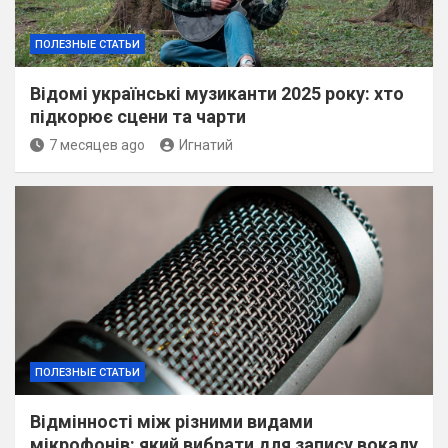
ПОЛЕЗНЫЕ СТАТЬИ
Відомі українські музиканти 2025 року: хто
підкорює сцени та чарти
7 месяцев ago
Игнатий
ПОЛЕЗНЫЕ СТАТЬИ
Відмінності між різними видами
мікрофонів: який вибрати для запису вокалу