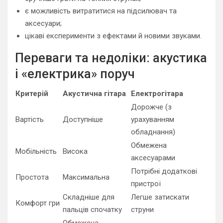
є можливість витратитися на підсилювач та
аксесуари;
цікаві експерименти з ефектами й новими звуками.
Переваги та недоліки: акустика
і «електрика» поруч
Критерій
Акустична гітара
Електрогітара
Дорожче (з
Вартість
Доступніше
урахуванням
обладнання)
Обмежена
Мобільність
Висока
аксесуарами
Потрібні додаткові
Простота
Максимальна
пристрої
Складніше для
Легше затискати
Комфорт гри
пальців спочатку
струни