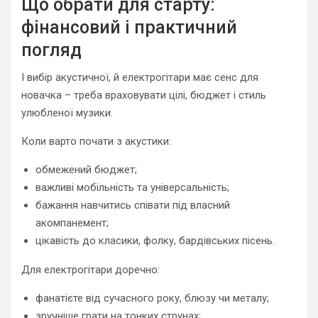
Що обрати для старту:
фінансовий і практичний
погляд
І вибір акустичної, й електрогітари має сенс для
новачка – треба враховувати цілі, бюджет і стиль
улюбленої музики.
Коли варто почати з акустики:
обмежений бюджет;
важливі мобільність та універсальність;
бажання навчитись співати під власний
акомпанемент;
цікавість до класики, фолку, бардівських пісень.
Для електрогітари доречно:
фанатієте від сучасного року, блюзу чи металу;
зручніше грати на тонких струнах;