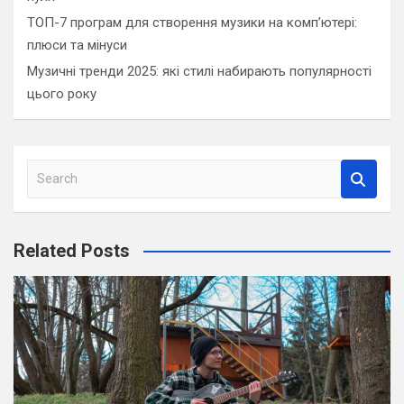
ТОП-7 програм для створення музики на комп’ютері:
плюси та мінуси
Музичні тренди 2025: які стилі набирають популярності
цього року
S
e
a
r
Related Posts
c
h