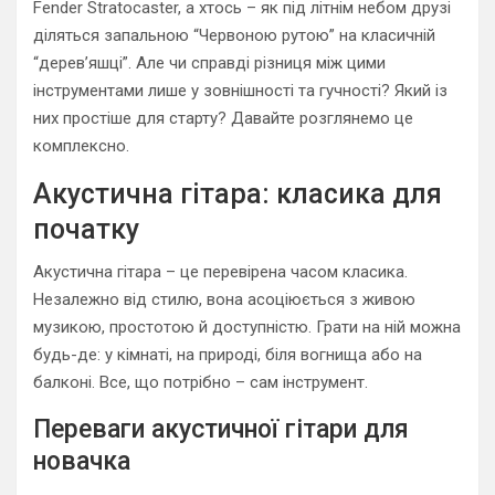
Fender Stratocaster, а хтось – як під літнім небом друзі
діляться запальною “Червоною рутою” на класичній
“дерев’яшці”. Але чи справді різниця між цими
інструментами лише у зовнішності та гучності? Який із
них простіше для старту? Давайте розглянемо це
комплексно.
Акустична гітара: класика для
початку
Акустична гітара – це перевірена часом класика.
Незалежно від стилю, вона асоціюється з живою
музикою, простотою й доступністю. Грати на ній можна
будь-де: у кімнаті, на природі, біля вогнища або на
балконі. Все, що потрібно – сам інструмент.
Переваги акустичної гітари для
новачка