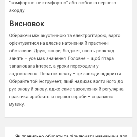
“комфортно-не комфортно” або любов із першого
акорду.
Висновок
Обираючи між акустичною та електрогітарою, варто
орієнтуватися на власне натхнення й практичні
обставини. Друзі, жанри, бюджет, навіть розклад
занять – усе має значення. Головне – щоб гітара
запалювала інтерес, а уроки переходили у
задоволення. Початок шляху – це завжди відкриття.
Обирайте той інструмент, який надихає взяти його до
рук знову й знову, адже саме захоплення й регулярна
практика зроблять із першої спроби – справжню
музику.
Навигация
Як правильно обирати та підключати навушники для