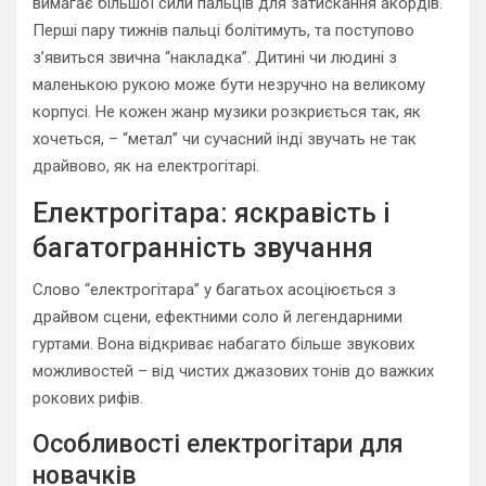
вимагає більшої сили пальців для затискання акордів.
Перші пару тижнів пальці болітимуть, та поступово
з’явиться звична “накладка”. Дитині чи людині з
маленькою рукою може бути незручно на великому
корпусі. Не кожен жанр музики розкриється так, як
хочеться, – “метал” чи сучасний інді звучать не так
драйвово, як на електрогітарі.
Електрогітара: яскравість і
багатогранність звучання
Слово “електрогітара” у багатьох асоціюється з
драйвом сцени, ефектними соло й легендарними
гуртами. Вона відкриває набагато більше звукових
можливостей – від чистих джазових тонів до важких
рокових рифів.
Особливості електрогітари для
новачків