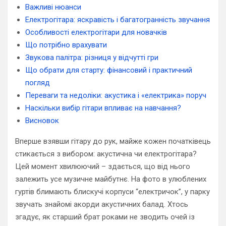
Важливі нюанси
Електрогітара: яскравість і багатогранність звучання
Особливості електрогітари для новачків
Що потрібно врахувати
Звукова палітра: різниця у відчутті гри
Що обрати для старту: фінансовий і практичний
погляд
Переваги та недоліки: акустика і «електрика» поруч
Наскільки вибір гітари впливає на навчання?
Висновок
Вперше взявши гітару до рук, майже кожен початківець
стикається з вибором: акустична чи електрогітара?
Цей момент хвилюючий – здається, що від нього
залежить усе музичне майбутнє. На фото в улюблених
гуртів блимають блискучі корпуси “електричок”, у парку
звучать знайомі акорди акустичних балад. Хтось
згадує, як старший брат роками не зводить очей із