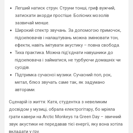
Легший натиск струн. Струни тонші, гриф вужчий,
затискати акорди простіше. Болісних мозолів
зазвичай менше.
Широкий спектр звучань. За допомогою примочок,
підсилювачів і налаштувань можна змінювати тон,
ефекти, навіть імітувати акустику – повна свобода.
Тиха практика. Можна під’єднати навушники до
підсилювача і займатися, не турбуючи домашніх чи
сусідів.
Підтримка сучасної музики. Сучасний поп, рок,
метал, блюз звучать саме так, як задумано
авторами.
Сценарій із життя: Катя, студентка з невеликим
досвідом у музиці, обрала електрогітару, бо мріяла
грати кавери на Arctic Monkeys та Green Day – звичний
звук акустики не передавав тієї енергії, яку вона хотіла
вкладати у гру.